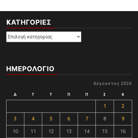
KΑΤΗΓΟΡΊΕΣ
Kατηγορίες
ΗΜΕΡΟΛΟΓΙΟ
Αύγουστος 2026
Δ
Τ
Τ
Π
Π
Σ
Κ
1
2
3
4
5
6
7
8
9
10
11
12
13
14
15
16