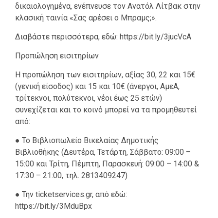
δικαιολογημένα, ενέπνευσε τον Ανατόλ Λίτβακ στην
κλασική ταινία «Σας αρέσει ο Μπραμς;».
Διαβάστε περισσότερα, εδώ: https://bit.ly/3jucVcA
Προπώληση εισιτηρίων
Η προπώληση των εισιτηρίων, αξίας 30, 22 και 15€
(γενική είσοδος) και 15 και 10€ (άνεργοι, ΑμεΑ,
τρίτεκνοι, πολύτεκνοι, νέοι έως 25 ετών)
συνεχίζεται και το κοινό μπορεί να τα προμηθευτεί
από:
● Το Βιβλιοπωλείο Βικελαίας Δημοτικής
Βιβλιοθήκης (Δευτέρα, Τετάρτη, Σάββατο: 09:00 –
15:00 και Τρίτη, Πέμπτη, Παρασκευή: 09:00 – 14:00 &
17:30 – 21:00, τηλ. 2813409247)
● Την ticketservices.gr, από εδώ:
https://bit.ly/3MduBpx