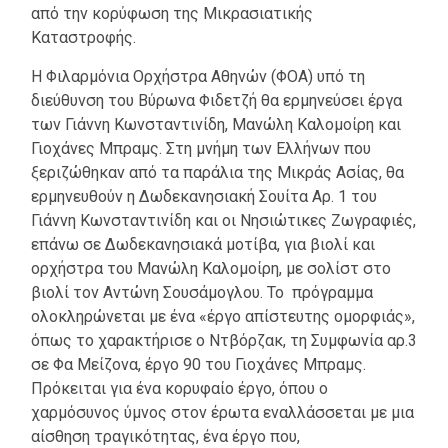
από την κορύφωση της Μικρασιατικής
Καταστροφής.
Η Φιλαρμόνια Ορχήστρα Αθηνών (ΦΟΑ) υπό τη
διεύθυνση του Βύρωνα Φιδετζή θα ερμηνεύσει έργα
των Γιάννη Κωνσταντινίδη, Μανώλη Καλομοίρη και
Γιοχάνες Μπραμς. Στη μνήμη των Ελλήνων που
ξεριζώθηκαν από τα παράλια της Μικράς Ασίας, θα
ερμηνευθούν η Δωδεκανησιακή Σουίτα Αρ. 1 του
Γιάννη Κωνσταντινίδη και οι Νησιώτικες Ζωγραφιές,
επάνω σε Δωδεκανησιακά μοτίβα, για βιολί και
ορχήστρα του Μανώλη Καλομοίρη, με σολίστ στο
βιολί τον Αντώνη Σουσάμογλου. Το πρόγραμμα
ολοκληρώνεται με ένα «έργο απίστευτης ομορφιάς»,
όπως το χαρακτήρισε ο Ντβόρζακ, τη Συμφωνία αρ.3
σε Φα Mείζονα, έργο 90 του Γιοχάνες Μπραμς.
Πρόκειται για ένα κορυφαίο έργο, όπου ο
χαρμόσυνος ύμνος στον έρωτα εναλλάσσεται με μια
αίσθηση τραγικότητας, ένα έργο που,