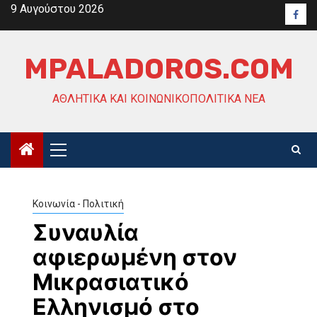
Skip
9 Αυγούστου 2026
Face
to
content
MPALADOROS.COM
ΑΘΛΗΤΙΚΆ ΚΑΙ ΚΟΙΝΩΝΙΚΟΠΟΛΙΤΙΚΆ ΝΈΑ
Primary
Menu
Κοινωνία - Πολιτική
Συναυλία
αφιερωμένη στον
Μικρασιατικό
Ελληνισμό στο