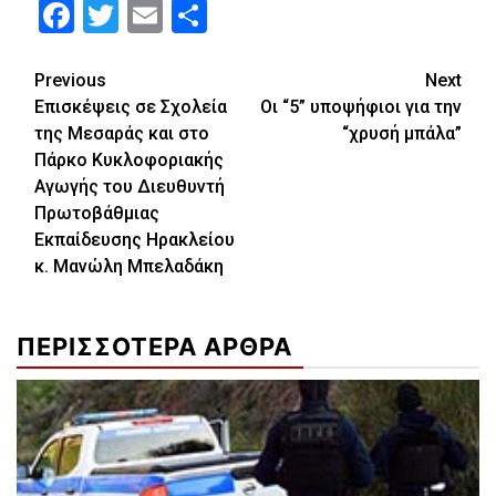
Facebook
Twitter
Email
Μοιραστείτε
Continue
Previous
Next
Επισκέψεις σε Σχολεία
Οι “5” υποψήφιοι για την
Reading
της Μεσαράς και στο
“χρυσή μπάλα”
Πάρκο Κυκλοφοριακής
Αγωγής του Διευθυντή
Πρωτοβάθμιας
Εκπαίδευσης Ηρακλείου
κ. Μανώλη Μπελαδάκη
ΠΕΡΙΣΣΟΤΕΡΑ ΑΡΘΡΑ