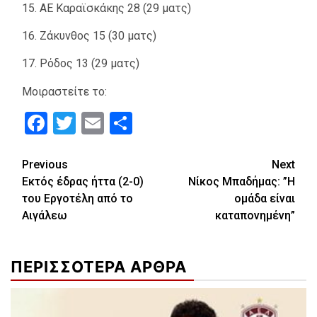
15. ΑΕ Καραϊσκάκης 28 (29 ματς)
16. Ζάκυνθος 15 (30 ματς)
17. Ρόδος 13 (29 ματς)
Μοιραστείτε το:
Facebook
Twitter
Email
Μοιραστείτε
Continue
Previous
Next
Εκτός έδρας ήττα (2-0)
Νίκος Μπαδήμας: ”Η
Reading
του Εργοτέλη από το
ομάδα είναι
Αιγάλεω
καταπονημένη”
ΠΕΡΙΣΣΟΤΕΡΑ ΑΡΘΡΑ