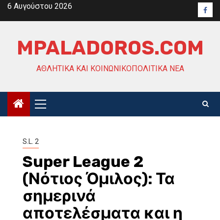
Skip
6 Αυγούστου 2026
Face
to
content
MPALADOROS.COM
ΑΘΛΗΤΙΚΆ ΚΑΙ ΚΟΙΝΩΝΙΚΟΠΟΛΙΤΙΚΆ ΝΈΑ
Primary
Menu
S.L. 2
Super League 2
(Νότιος Όμιλος): Τα
σημερινά
αποτελέσματα και η