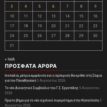
3
4
5
6
7
8
9
10
11
12
13
14
15
16
17
18
19
20
21
22
23
24
25
26
27
28
29
30
31
« Ιούλ
ΠΡΌΣΦΑΤΑ ΆΡΘΡΑ
Ισοπαλία, μέτρια εμφάνιση και η πρόκριση θα κριθεί στη Σόφια
για τον Παναθηναϊκό
5 Αυγούστου 2026
Το νέο Διοικητικό Συμβούλιο του Γ.Σ. Εργοτέλης
5 Αυγούστου
2026
Πρώτο βήμα για το νέο σχολικό συγκρότημα στην Κηπούπολη
5
Αυγούστου 2026