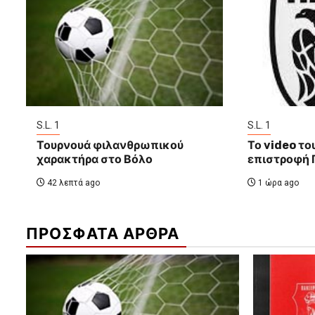
S.L. 1
S.L. 1
Τουρνουά φιλανθρωπικού
Το video το
χαρακτήρα στο Βόλο
επιστροφή 
42 λεπτά ago
1 ώρα ago
ΠΡΟΣΦΑΤΑ ΑΡΘΡΑ