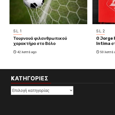
S.L. 1
S.L. 2
Τουρνουά φιλανθρωπικού
O Jorge 
χαρακτήρα στο Βόλο
Intima σ
42 λεπτά ago
50 λεπτά 
KΑΤΗΓΟΡΊΕΣ
Kατηγορίες