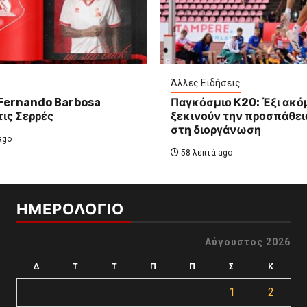
Άλλες Ειδήσεις
Fernando Barbosa
Παγκόσμιο Κ20: Έξι ακό
τις Σερρές
ξεκινούν την προσπάθει
στη διοργάνωση
ago
58 λεπτά ago
ΗΜΕΡΟΛΟΓΙΟ
Αύγουστος 2026
Δ
Τ
Τ
Π
Π
Σ
Κ
1
2