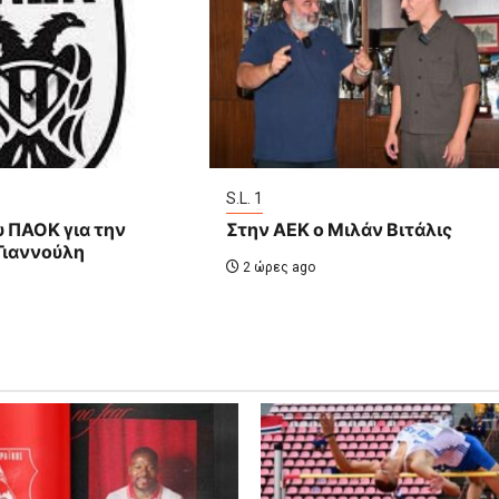
S.L. 1
υ ΠΑΟΚ για την
Στην ΑΕΚ ο Μιλάν Βιτάλις
Γιαννούλη
2 ώρες ago