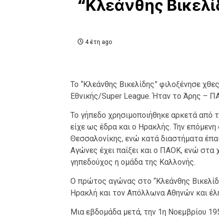
“Κλεάνθης Βικελί
4 έτη ago
Το “Κλεάνθης Βικελίδης” φιλοξένησε χθες
Εθνικής/Super League. Ήταν το Άρης – ΠΑ
Το γήπεδο χρησιμοποιήθηκε αρκετά από τ
είχε ως έδρα και ο Ηρακλής. Την επόμεν
Θεσσαλονίκης, ενώ κατά διαστήματα έπαι
Αγώνες έχει παίξει και ο ΠΑΟΚ, ενώ στα 
γηπεδούχος η ομάδα της Καλλονής.
Ο πρώτος αγώνας στο “Κλεάνθης Βικελίδ
Ηρακλή και τον Απόλλωνα Αθηνών και έλη
Μια εβδομάδα μετά, την 1η Νοεμβρίου 195