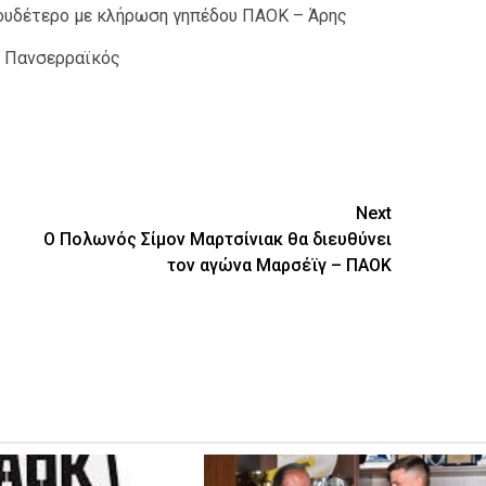
ουδέτερο με κλήρωση γηπέδου ΠΑΟΚ – Άρης
– Πανσερραϊκός
ίτε
Next
O Πολωνός Σίμον Μαρτσίνιακ θα διευθύνει
τον αγώνα Μαρσέϊγ – ΠΑΟΚ