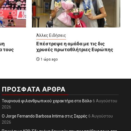
Άλλες Ειδήσεις
μη
Επέστρεψε η ομάδα με τις δις
α τους
χρυσές πρωταθλήτριες Ευρώπης
1 ώρα ago
ΠΡΌΣΦΑΤΑ ΆΡΘΡΑ
Τουρνουά φιλανθρωπικού χαρακτήρα στο Βόλο
6 Αυγούστου
2026
O Jorge Fernando Barbosa Intima στις Σερρές
6 Αυγούστου
2026