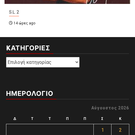
S.L. 2
14 ώρες ago
KΑΤΗΓΟΡΊΕΣ
Kατηγορίες
ΗΜΕΡΟΛΟΓΙΟ
Αύγουστος 2026
Δ
Τ
Τ
Π
Π
Σ
Κ
1
2