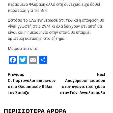
περασμένο Φλεβάρη αλλά στη συνέχεια είχε δοθεί
παράταση για τις 8/4.
Ωστόσο το CAS ενημέρωσε ότι τελικά η απόφαση θα
γίνει γνωστή στις 29/4 κι όλα δείχνουν ότι αυτή θα
είναι και η ημερομηνία στην οποία θα υπάρξει
οριστική κατάληξη στο ζήτημα.
Μοιραστείτε το:
Facebook
Twitter
Email
Μοιραστείτε
Continue
Previous
Next
Οι Πορτογάλοι επιμένουν
Απαγόρευση εισόδου
Reading
ότι ο Ολυμπιακός θέλει
στον αγωνιστικό χώρο
τον Σόουζα
στον Γιάν. Αγγελόπουλο
ΠΕΡΙΣΣΟΤΕΡΑ ΑΡΘΡΑ