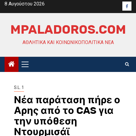
Skip
8 Αυγούστου 2026
Face
to
content
MPALADOROS.COM
ΑΘΛΗΤΙΚΆ ΚΑΙ ΚΟΙΝΩΝΙΚΟΠΟΛΙΤΙΚΆ ΝΈΑ
Primary
Menu
S.L. 1
Νέα παράταση πήρε ο
Αρης από το CAS για
την υπόθεση
Ντουρμισάϊ