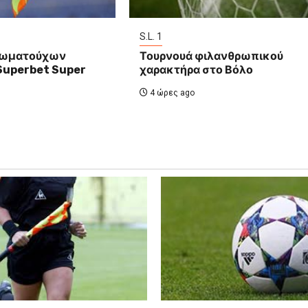
S.L. 1
ιωματούχων
Τουρνουά φιλανθρωπικού
 Superbet Super
χαρακτήρα στο Βόλο
4 ώρες ago