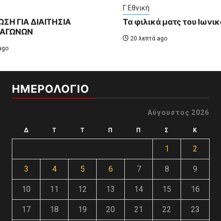
Γ Εθνική
ΣΗ ΓΙΑ ΔΙΑΙΤΗΣΙΑ
Τα φιλικά ματς του Ιωνι
 ΑΓΩΝΩΝ
20 λεπτά ago
ago
ΗΜΕΡΟΛΟΓΙΟ
Αύγουστος 2026
Δ
Τ
Τ
Π
Π
Σ
Κ
1
2
3
4
5
6
7
8
9
10
11
12
13
14
15
16
17
18
19
20
21
22
23