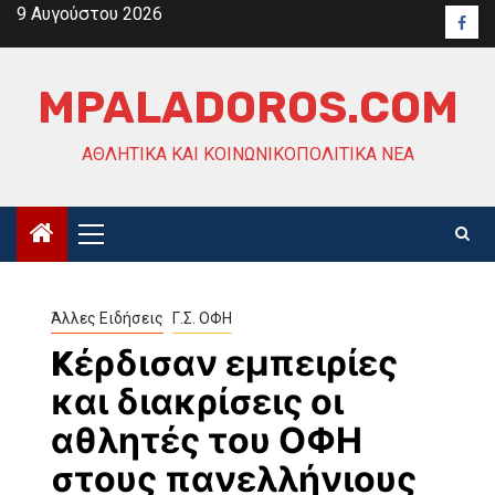
Skip
9 Αυγούστου 2026
Face
to
content
MPALADOROS.COM
ΑΘΛΗΤΙΚΆ ΚΑΙ ΚΟΙΝΩΝΙΚΟΠΟΛΙΤΙΚΆ ΝΈΑ
Primary
Menu
Άλλες Ειδήσεις
Γ.Σ. ΟΦΗ
Kέρδισαν εμπειρίες
και διακρίσεις οι
αθλητές του ΟΦΗ
στους πανελλήνιους