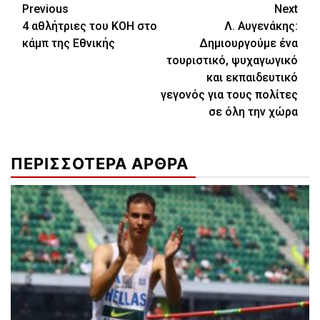
Continue
Previous
Next
4 αθλήτριες του ΚΟΗ στο
Λ. Αυγενάκης:
Reading
κάμπ της Εθνικής
Δημιουργούμε ένα
τουριστικό, ψυχαγωγικό
και εκπαιδευτικό
γεγονός για τους πολίτες
σε όλη την χώρα
ΠΕΡΙΣΣΟΤΕΡΑ ΑΡΘΡΑ