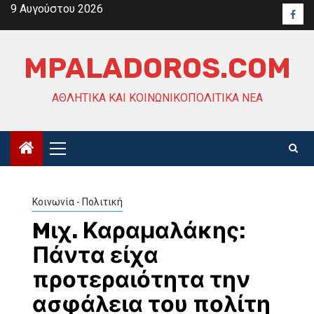
Skip
9 Αυγούστου 2026
Face
to
content
MPALADOROS.COM
ΑΘΛΗΤΙΚΆ ΚΑΙ ΚΟΙΝΩΝΙΚΟΠΟΛΙΤΙΚΆ ΝΈΑ
Primary
Menu
Κοινωνία - Πολιτική
Mιχ. Καραμαλάκης:
Πάντα είχα
προτεραιότητα την
ασφάλεια του πολίτη