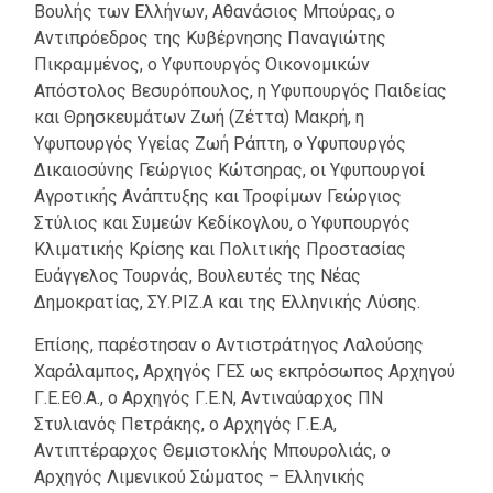
Βουλής των Ελλήνων, Αθανάσιος Μπούρας, ο
Αντιπρόεδρος της Κυβέρνησης Παναγιώτης
Πικραμμένος, ο Υφυπουργός Οικονομικών
Απόστολος Βεσυρόπουλος, η Υφυπουργός Παιδείας
και Θρησκευμάτων Ζωή (Ζέττα) Μακρή, η
Υφυπουργός Υγείας Ζωή Ράπτη, ο Υφυπουργός
Δικαιοσύνης Γεώργιος Κώτσηρας, οι Υφυπουργοί
Αγροτικής Ανάπτυξης και Τροφίμων Γεώργιος
Στύλιος και Συμεών Κεδίκογλου, ο Υφυπουργός
Κλιματικής Κρίσης και Πολιτικής Προστασίας
Ευάγγελος Τουρνάς, Βουλευτές της Νέας
Δημοκρατίας, ΣΥ.ΡΙΖ.Α και της Ελληνικής Λύσης.
Επίσης, παρέστησαν ο Αντιστράτηγος Λαλούσης
Χαράλαμπος, Αρχηγός ΓΕΣ ως εκπρόσωπος Αρχηγού
Γ.Ε.ΕΘ.Α., ο Αρχηγός Γ.Ε.Ν, Αντιναύαρχος ΠΝ
Στυλιανός Πετράκης, ο Αρχηγός Γ.Ε.Α,
Αντιπτέραρχος Θεμιστοκλής Μπουρολιάς, ο
Αρχηγός Λιμενικού Σώματος – Ελληνικής