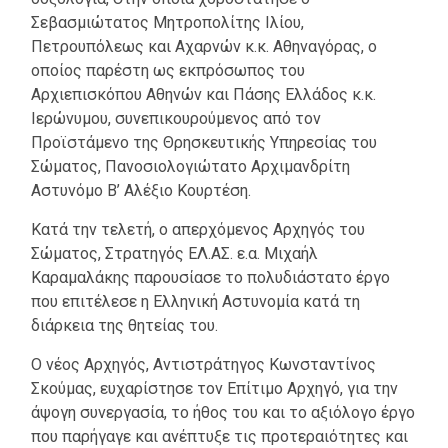
Σεβασμιώτατος Μητροπολίτης Ιλίου,
Πετρουπόλεως και Αχαρνών κ.κ. Αθηναγόρας, ο
οποίος παρέστη ως εκπρόσωπος του
Αρχιεπισκόπου Αθηνών και Πάσης Ελλάδος κ.κ.
Ιερώνυμου, συνεπικουρούμενος από τον
Προϊστάμενο της Θρησκευτικής Υπηρεσίας του
Σώματος, Πανοσιολογιώτατο Αρχιμανδρίτη
Αστυνόμο Β’ Αλέξιο Κουρτέση.
Κατά την τελετή, ο απερχόμενος Αρχηγός του
Σώματος, Στρατηγός ΕΛ.ΑΣ. ε.α. Μιχαήλ
Καραμαλάκης παρουσίασε το πολυδιάστατο έργο
που επιτέλεσε η Ελληνική Αστυνομία κατά τη
διάρκεια της θητείας του.
Ο νέος Αρχηγός, Αντιστράτηγος Κωνσταντίνος
Σκούμας, ευχαρίστησε τον Επίτιμο Αρχηγό, για την
άψογη συνεργασία, το ήθος του και το αξιόλογο έργο
που παρήγαγε και ανέπτυξε τις προτεραιότητες και