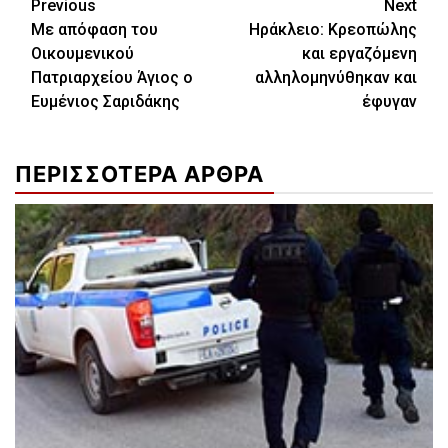
Continue
Previous
Next
Mε απόφαση του
Ηράκλειο: Κρεοπώλης
Reading
Οικουμενικού
και εργαζόμενη
Πατριαρχείου Άγιος ο
αλληλομηνύθηκαν και
Ευμένιος Σαριδάκης
έφυγαν
ΠΕΡΙΣΣΟΤΕΡΑ ΑΡΘΡΑ