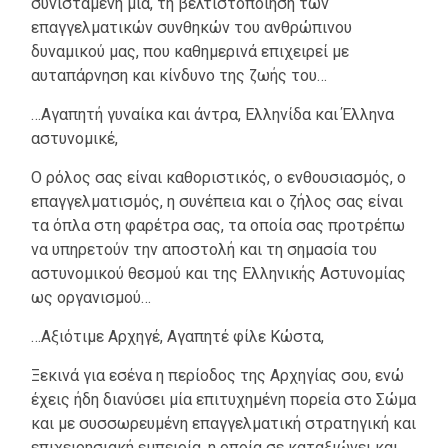
συνισταμένη μία, τη βελτιστοποίηση των
επαγγελματικών συνθηκών του ανθρώπινου
δυναμικού μας, που καθημερινά επιχειρεί με
αυταπάρνηση και κίνδυνο της ζωής του…
…Αγαπητή γυναίκα και άντρα, Ελληνίδα και Έλληνα
αστυνομικέ,
Ο ρόλος σας είναι καθοριστικός, ο ενθουσιασμός, ο
επαγγελματισμός, η συνέπεια και ο ζήλος σας είναι
τα όπλα στη φαρέτρα σας, τα οποία σας προτρέπω
να υπηρετούν την αποστολή και τη σημασία του
αστυνομικού θεσμού και της Ελληνικής Αστυνομίας
ως οργανισμού…
…Αξιότιμε Αρχηγέ, Αγαπητέ φίλε Κώστα,
Ξεκινά για εσένα η περίοδος της Αρχηγίας σου, ενώ
έχεις ήδη διανύσει μία επιτυχημένη πορεία στο Σώμα
και με συσσωρευμένη επαγγελματική στρατηγική και
επιχειρησιακή εμπειρία, η οποία σε καταξιώνει και