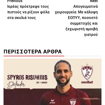
Continue
Previous
Next
Ιερέας πρόετρεψε τους
Απογευματινά
Reading
πιστούς να ρίξουν φόλα
χειρουργεία: Με κάλυψη
στα σκυλιά τους
ΕΟΠΥΥ, ποσοστό
συμμετοχής και
ξεχωριστή αμοιβή
γιατρού
ΠΕΡΙΣΣΟΤΕΡΑ ΑΡΘΡΑ