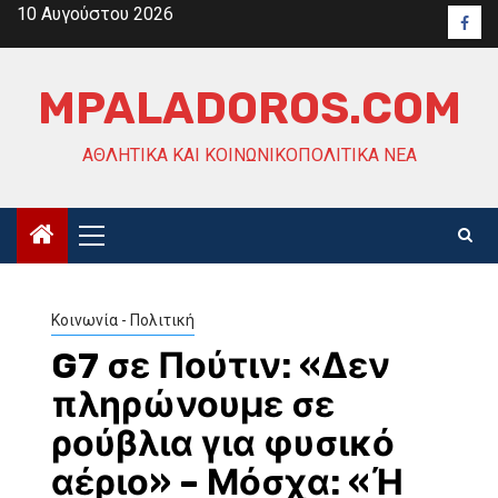
Skip
10 Αυγούστου 2026
Face
to
content
MPALADOROS.COM
ΑΘΛΗΤΙΚΆ ΚΑΙ ΚΟΙΝΩΝΙΚΟΠΟΛΙΤΙΚΆ ΝΈΑ
Primary
Menu
Κοινωνία - Πολιτική
G7 σε Πούτιν: «Δεν
πληρώνουμε σε
ρούβλια για φυσικό
αέριο» – Μόσχα: «Ή