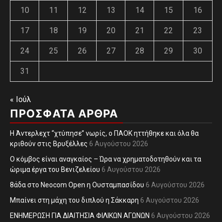
10
11
12
13
14
15
16
17
18
19
20
21
22
23
24
25
26
27
28
29
30
31
« Ιούλ
ΠΡΌΣΦΑΤΑ ΆΡΘΡΑ
Η Άντερλεχτ “χτύπησε” νωρίς, ο ΠΑΟΚ ηττήθηκε και όλα θα
κριθούν στις Βρυξέλλες
6 Αυγούστου 2026
Ο κόμβος είναι αναγκαίος – Ώρα να χρηματοδοτηθούν και τα
ώριμα έργα του Βενιζελείου
6 Αυγούστου 2026
8άδα στο Neocom Open η Ουσταμπασίδου
6 Αυγούστου 2026
Μπαίνει στη μάχη του διπλού η Σάκκαρη
6 Αυγούστου 2026
ΕΝΗΜΕΡΩΣΗ ΓΙΑ ΔΙΑΙΤΗΣΙΑ ΦΙΛΙΚΩΝ ΑΓΩΝΩΝ
6 Αυγούστου 2026