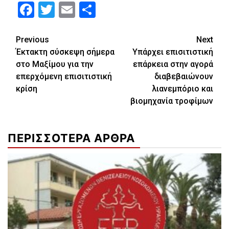
Facebook
Twitter
Email
Μοιραστείτε
Continue
Previous
Next
Έκτακτη σύσκεψη σήμερα
Υπάρχει επισιτιστική
Reading
στο Μαξίμου για την
επάρκεια στην αγορά
επερχόμενη επισιτιστική
διαβεβαιώνουν
κρίση
λιανεμπόριο και
βιομηχανία τροφίμων
ΠΕΡΙΣΣΟΤΕΡΑ ΑΡΘΡΑ