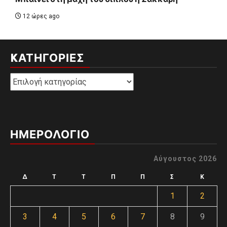
12 ώρες ago
KΑΤΗΓΟΡΊΕΣ
Kατηγορίες
ΗΜΕΡΟΛΟΓΙΟ
Αύγουστος 2026
Δ
Τ
Τ
Π
Π
Σ
Κ
1
2
3
4
5
6
7
8
9