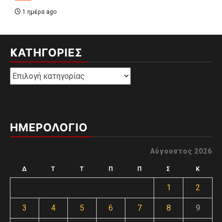
1 ημέρα ago
KΑΤΗΓΟΡΊΕΣ
Kατηγορίες
ΗΜΕΡΟΛΟΓΙΟ
Αύγουστος 2026
Δ
Τ
Τ
Π
Π
Σ
Κ
1
2
3
4
5
6
7
8
9