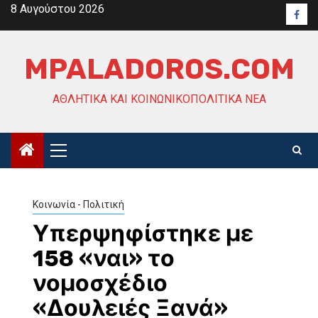
Skip
8 Αυγούστου 2026
Face
to
content
MPALADOROS.COM
ΑΘΛΗΤΙΚΆ ΚΑΙ ΚΟΙΝΩΝΙΚΟΠΟΛΙΤΙΚΆ ΝΈΑ
Primary
Menu
Κοινωνία - Πολιτική
Υπερψηφίστηκε με
158 «ναι» το
νομοσχέδιο
«Δουλειές Ξανά»