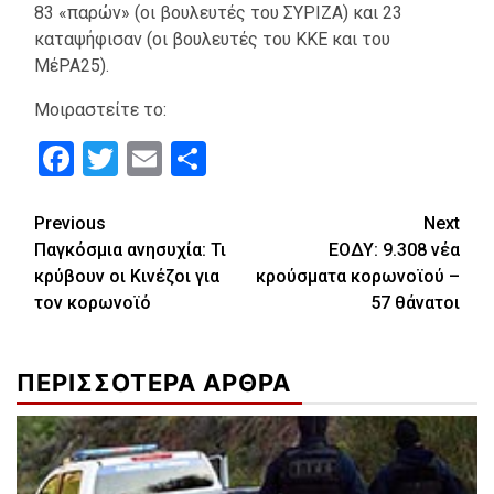
83 «παρών» (οι βουλευτές του ΣΥΡΙΖΑ) και 23
καταψήφισαν (οι βουλευτές του ΚΚΕ και του
ΜέΡΑ25).
Μοιραστείτε το:
Facebook
Twitter
Email
Μοιραστείτε
Continue
Previous
Next
Παγκόσμια ανησυχία: Τι
ΕΟΔΥ: 9.308 νέα
Reading
κρύβουν οι Κινέζοι για
κρούσματα κορωνοϊού –
τον κορωνοϊό
57 θάνατοι
ΠΕΡΙΣΣΟΤΕΡΑ ΑΡΘΡΑ