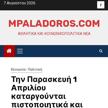
Skip
7 Αυγούστου 2026
Face
to
content
MPALADOROS.COM
ΑΘΛΗΤΙΚΆ ΚΑΙ ΚΟΙΝΩΝΙΚΟΠΟΛΙΤΙΚΆ ΝΈΑ
Primary
Menu
Κοινωνία - Πολιτική
Την Παρασκευή 1
Απριλίου
καταργούνται
πιστοποιητικά και