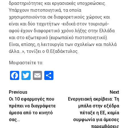
δραστηριότητες και εργασιακές υποχρεώσεις.
Υπάρχουν πιστοποιητικά, τα οποία
χρησιμοποιούνται σε διαφορετικούς χώρους και
είναι και δύο ταχυτήτων -ειδικά στον τουρισμό-
αφού έχουν διαφορετικό χρόνο λήξης στην Ελλάδα
και στο εξωτερικό (ευρωπαϊκό πιστοποιητικό).
Είναι, επίσης, η λειτουργία των σχολείων και πολλά
άλλα…», τονίζει ο Θ.Εξαδάκτυλος.
Μοιραστείτε το:
Facebook
Twitter
Email
Μοιραστείτε
Continue
Previous
Next
Οι 10 εφαρμογές που
Ενεργειακή ακρίβεια: Τη
Reading
πρέπει να διαγράψετε
μπάλα στην εξέδρα
άμεσα από το κινητό
πέταξε η ΕΕ, καμία
σας…
συμφωνία για άμεσες
παρεμβάσεις