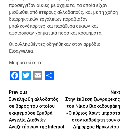
προσέγγιζαν οικίες με οχήματα, τα οποία είχαν
μισθωθεί από έτερους αλλοδαπούς, και με τη χρήση
διαρρηκτικών εργαλείων παραβίαζαν
μπαλκονόπορτες και παράθυρα οικιών και
αφαιρούσαν χρηματικά ποσά και κοσμήματα.
Οι συλληφθέντες οδηγήθηκαν στον αρμόδιο
Εισαγγελέα.
Μοιραστείτε το:
Facebook
Twitter
Email
Μοιραστείτε
Continue
Previous
Next
Συνελήφθη αλλοδαπός
Στην έκθεση ζωγραφικής
Reading
σε βάρος του οποίου
του Νίκου Βισκαδουράκη
εκκρεμούσε Ερυθρά
«Ο κύριος Χάιντ μπροστά
Αγγελία Διεθνών
στον καθρέφτη του» ο
Αναζητήσεων της Interpol
Δήμαρχος Ηρακλείου