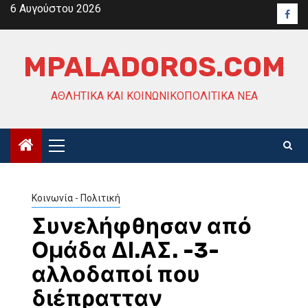
Skip
6 Αυγούστου 2026
Face
to
content
MPALADOROS.COM
ΑΘΛΗΤΙΚΆ ΚΑΙ ΚΟΙΝΩΝΙΚΟΠΟΛΙΤΙΚΆ ΝΈΑ
Primary
Menu
Κοινωνία - Πολιτική
Συνελήφθησαν από
Ομάδα ΔΙ.ΑΣ. -3-
αλλοδαποί που
διέπρατταν