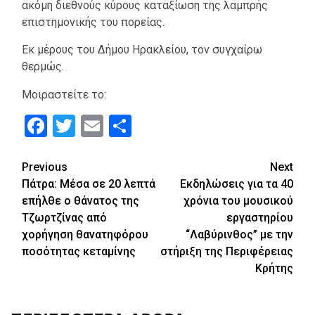
ακόμη διεθνούς κύρους καταξίωση της λαμπρής
επιστημονικής του πορείας.
Εκ μέρους του Δήμου Ηρακλείου, τον συγχαίρω
θερμώς.
Μοιραστείτε το:
Facebook
Twitter
Email
Μοιραστείτε
Continue
Previous
Next
Πάτρα: Μέσα σε 20 λεπτά
Εκδηλώσεις για τα 40
Reading
επήλθε ο θάνατος της
χρόνια του μουσικού
Τζωρτζίνας από
εργαστηρίου
χορήγηση θανατηφόρου
“Λαβύρινθος” με την
ποσότητας κεταμίνης
στήριξη της Περιφέρειας
Κρήτης