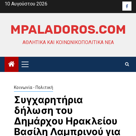
Skip
10 Αυγούστου 2026
Face
to
content
MPALADOROS.COM
ΑΘΛΗΤΙΚΆ ΚΑΙ ΚΟΙΝΩΝΙΚΟΠΟΛΙΤΙΚΆ ΝΈΑ
Primary
Menu
Κοινωνία - Πολιτική
Συγχαρητήρια
δήλωση του
Δημάρχου Ηρακλείου
Βασίλη Λαμπρινού για