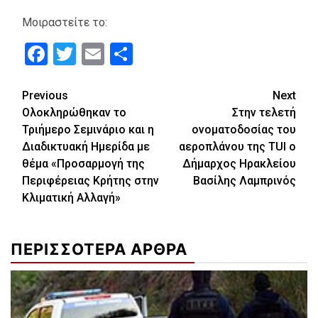
Μοιραστείτε το:
Facebook
Twitter
Email
Μοιραστείτε
Continue
Previous
Next
Ολοκληρώθηκαν το
Στην τελετή
Reading
Τριήμερο Σεμινάριο και η
ονοματοδοσίας του
Διαδικτυακή Ημερίδα με
αεροπλάνου της TUI o
θέμα «Προσαρμογή της
Δήμαρχος Ηρακλείου
Περιφέρειας Κρήτης στην
Βασίλης Λαμπρινός
Κλιματική Αλλαγή»
ΠΕΡΙΣΣΟΤΕΡΑ ΑΡΘΡΑ