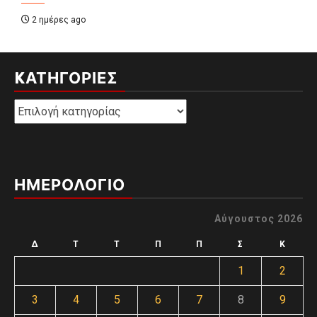
2 ημέρες ago
KΑΤΗΓΟΡΊΕΣ
Kατηγορίες
ΗΜΕΡΟΛΟΓΙΟ
Αύγουστος 2026
Δ
Τ
Τ
Π
Π
Σ
Κ
1
2
3
4
5
6
7
8
9