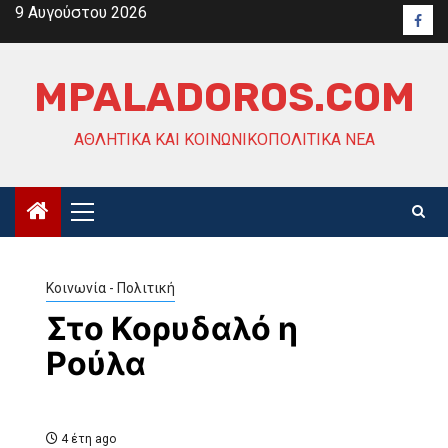
Skip
9 Αυγούστου 2026
Face
to
content
MPALADOROS.COM
ΑΘΛΗΤΙΚΆ ΚΑΙ ΚΟΙΝΩΝΙΚΟΠΟΛΙΤΙΚΆ ΝΈΑ
Primary
Menu
Κοινωνία - Πολιτική
Στο Κορυδαλό η
Ρούλα
4 έτη ago