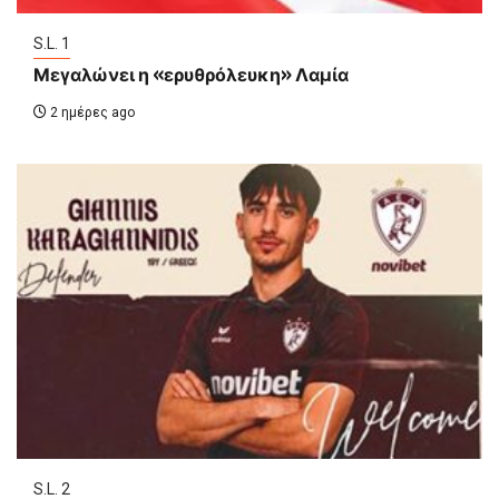
S.L. 1
Μεγαλώνει η «ερυθρόλευκη» Λαμία
2 ημέρες ago
S.L. 2