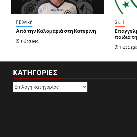
Γ Εθνική
S.L. 1
Από την Καλαμαριά στη Κατερίνη
Επαγγελμ
παιδιά τ
1 ώρα ago
1 ώρα ago
KΑΤΗΓΟΡΊΕΣ
Kατηγορίες