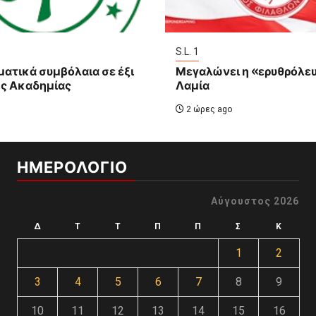
S.L. 1
ατικά συμβόλαια σε έξι
Μεγαλώνει η «ερυθρόλε
ης Ακαδημίας
Λαμία
2 ώρες ago
ΗΜΕΡΟΛΟΓΙΟ
Αύγουστος 2026
Δ
Τ
Τ
Π
Π
Σ
Κ
1
2
3
4
5
6
7
8
9
10
11
12
13
14
15
16