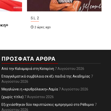
S.L. 2
υκη»
2 ώρες ago
ΠΡΌΣΦΑΤΑ ΆΡΘΡΑ
Από την Καλαμαριά στη Κατερίνη
7 Αυγούστου 2026
Επαγγελματικά συμβόλαια σε έξι παιδιά της Ακαδημίας
7
Αυγούστου 2026
Μεγαλώνει η «ερυθρόλευκη» Λαμία
7 Αυγούστου 2026
(χωρίς τίτλο)
7 Αυγούστου 2026
Εξιχνιάσθηκαν δύο περιπτώσεις εμπρησμού στο Ρέθυμνο
7
Αυγούστου 2026