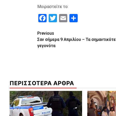
Μοιραστείτε το:
Facebook
Twitter
Email
Μοιραστε
Continue
Previous
Σαν σήμερα 9 Απριλίου – Τα σημαντικότ
Reading
γεγονότα
ΠΕΡΙΣΣΟΤΕΡΑ ΑΡΘΡΑ