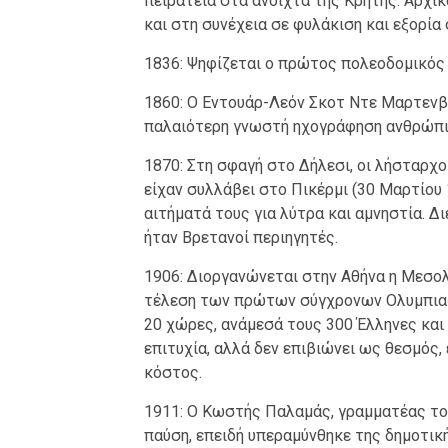
πειρατεία στα ανοιχτά της Κρήτης. Αρχι
και στη συνέχεια σε φυλάκιση και εξορία
1836: Ψηφίζεται ο πρώτος πολεοδομικός 
1860: Ο Εντουάρ-Λεόν Σκοτ Ντε Μαρτενβ
παλαιότερη γνωστή ηχογράφηση ανθρώπι
1870: Στη σφαγή στο Δήλεσι, οι λήσταρχ
είχαν συλλάβει στο Πικέρμι (30 Μαρτίου 
αιτήματά τους για λύτρα και αμνηστία. Δ
ήταν Βρετανοί περιηγητές.
1906: Διοργανώνεται στην Αθήνα η Μεσολ
τέλεση των πρώτων σύγχρονων Ολυμπιακ
20 χώρες, ανάμεσά τους 300 Έλληνες και
επιτυχία, αλλά δεν επιβιώνει ως θεσμός, 
κόστος.
1911: Ο Κωστής Παλαμάς, γραμματέας του
παύση, επειδή υπεραμύνθηκε της δημοτικ