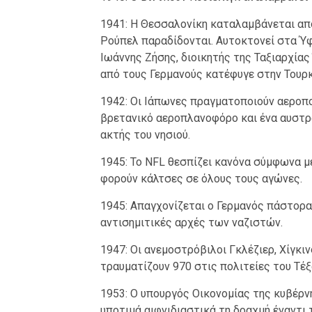
1941: Η Θεσσαλονίκη καταλαμβάνεται από
Ρούπελ παραδίδονται. Αυτοκτονεί στα Ύ
Ιωάννης Ζήσης, διοικητής της Ταξιαρχίας
από τους Γερμανούς κατέφυγε στην Τουρκί
1942: Οι Ιάπωνες πραγματοποιούν αεροπο
βρετανικό αεροπλανοφόρο και ένα αυστρ
ακτής του νησιού.
1945: Το NFL θεσπίζει κανόνα σύμφωνα με
φορούν κάλτσες σε όλους τους αγώνες.
1945: Απαγχονίζεται ο Γερμανός πάστορα
αντισημιτικές αρχές των ναζιστών.
1947: Οι ανεμοστρόβιλοι Γκλέζιερ, Χίγκι
τραυματίζουν 970 στις πολιτείες του Τέξ
1953: Ο υπουργός Οικονομίας της κυβέρ
υποτιμά αιφνιδιαστικά τη δραχμή έναντι