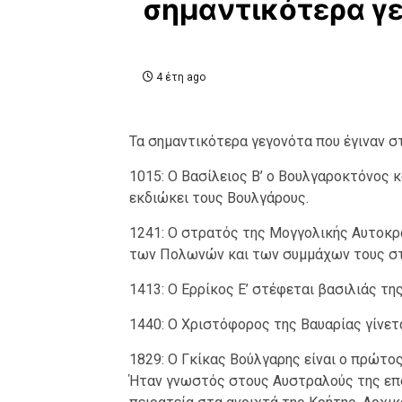
σημαντικότερα γ
4 έτη ago
Τα σημαντικότερα γεγονότα που έγιναν στ
1015: Ο Βασίλειος Β’ ο Βουλγαροκτόνος 
εκδιώκει τους Βουλγάρους.
1241: Ο στρατός της Μογγολικής Αυτοκρ
των Πολωνών και των συμμάχων τους στ
1413: Ο Ερρίκος Ε’ στέφεται βασιλιάς της
1440: Ο Χριστόφορος της Βαυαρίας γίνετα
1829: Ο Γκίκας Βούλγαρης είναι ο πρώτο
Ήταν γνωστός στους Αυστραλούς της εποχ