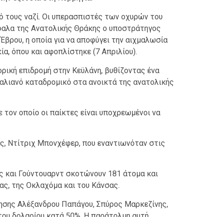
 τους ναζί. Οι υπερασπιστές των οχυρών του
φαλα της Ανατολικής Θράκης ο υποστράτηγος
 Έβρου, η οποία για να αποφύγει την αιχμαλωσία
α, όπου και αφοπλίστηκε (7 Απριλίου).
ρική επιδρομή στην Κεϋλάνη, βυθίζοντας ένα
αλιανό καταδρομικό στα ανοικτά της ανατολικής
 τον οποίο οι παίκτες είναι υποχρεωμένοι να
ς, Ντίτριχ Μπονχέφερ, που εναντιωνόταν στις
νς και Γούντουαρντ σκοτώνουν 181 άτομα και
ας, της Οκλαχόμα και του Κάνσας.
νησης Αλέξανδρου Παπάγου, Σπύρος Μαρκεζίνης,
 του δολαρίου κατά 50%. Η παράτολμη αυτή