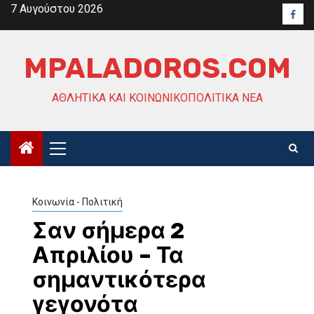
Skip
7 Αυγούστου 2026
Face
to
content
MPALADOROS.COM
ΑΘΛΗΤΙΚΆ ΚΑΙ ΚΟΙΝΩΝΙΚΟΠΟΛΙΤΙΚΆ ΝΈΑ
Primary
Menu
Κοινωνία - Πολιτική
Σαν σήμερα 2
Απριλίου – Τα
σημαντικότερα
γεγονότα