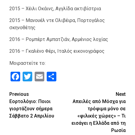
2015 – Χέιλι Οκάινς, Αγγλίδα ακτιβίστρια
2015 – Μανουέλ ντε Ολιβέιρα, Πορτογάλος
σκηνοθέτης
2016 – Ρομπέρτ Αμπατζιάν, Αρμένιος λοχίας
2016 – Γκαλένο Φέρι, Ιταλός εικονογράφος
Μοιραστείτε το:
Facebook
Twitter
Email
Μοιραστείτε
Continue
Previous
Next
Εορτολόγιο: Ποιοι
Απειλές από Μόσχα για
Reading
γιορτάζουν σήμερα
τρόφιμα μόνο σε
Σάββατο 2 Απριλίου
«φιλικές χώρες» – Τι
εισάγει η Ελλάδα από τη
Ρωσία