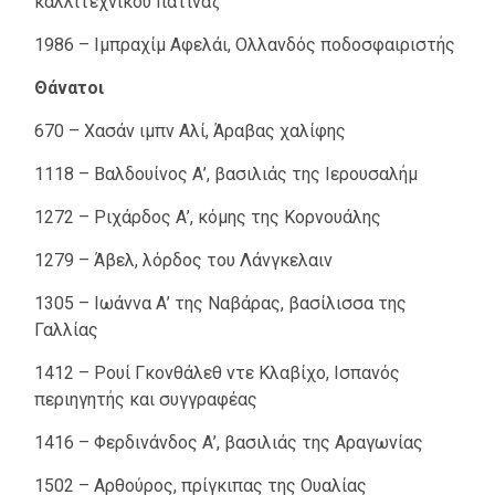
καλλιτεχνικού πατινάζ
1986 – Ιμπραχίμ Αφελάι, Ολλανδός ποδοσφαιριστής
Θάνατοι
670 – Χασάν ιμπν Αλί, Άραβας χαλίφης
1118 – Βαλδουίνος Α’, βασιλιάς της Ιερουσαλήμ
1272 – Ριχάρδος Α’, κόμης της Κορνουάλης
1279 – Άβελ, λόρδος του Λάνγκελαιν
1305 – Ιωάννα Α’ της Ναβάρας, βασίλισσα της
Γαλλίας
1412 – Ρουί Γκονθάλεθ ντε Κλαβίχο, Ισπανός
περιηγητής και συγγραφέας
1416 – Φερδινάνδος Α’, βασιλιάς της Αραγωνίας
1502 – Αρθούρος, πρίγκιπας της Ουαλίας