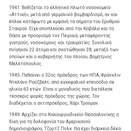
1941: Βυθίζεται το ελληνικό πλωτό νοσοκομείο
«Αττική», μετά από γερμανικό βομβαρδισμό, αν και
έπλεε κατάφωτο με εμφανή τα σήματα του Ερυθρού
Σταυρού. Είχε αποπλεύσει από την Καβάλα και τη
Θάσο με προορισμό τον Πειραιά, μεταφέροντας
γιατρούς, νοσοκόμους και τραυματίες. Συνολικά
πνίγηκαν 22 άτομα και σκοτώθηκαν 28, μεταξύ των
οποίων και ο κυβερνήτης του πλοίου, Δημήτριος
Μελετόπουλος.
1945: Πεθαίνει ο 32ος πρόεδρος των ΗΠΑ, Φράνκλιν
Ντελάνο Ρούζβελτ, από εγκεφαλικό επεισόδιο σε
ηλικία 63 ετών. Είναι ο μοναδικός που διετέλεσε
τέσσερις φορές πρόεδρος της χώρας. Τον
διαδέχεται ο αντιπρόεδρος, Χάρι Τρούμαν.
1949: Αρχίζει στο Κακουργιοδικείο Θεσσαλονίκης η
δίκη για τη δολοφονία του Αμερικανού
δημοσιογράφου, Τζορτζ Πολκ. Θα έχει διάρκεια δέκα