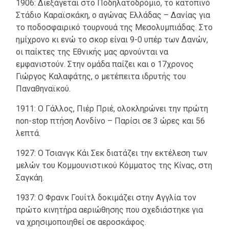
1906: Διεξάγεται στο Ποδηλατοδρόμιο, το κατοπινό
Στάδιο Καραϊσκάκη, ο αγώνας Ελλάδας – Δανίας για
το ποδοσφαιρικό τουρνουά της Μεσολυμπιάδας. Στο
ημίχρονο κι ενώ το σκορ είναι 9-0 υπέρ των Δανών,
οι παίκτες της Εθνικής μας αρνούνται να
εμφανιστούν. Στην ομάδα παίζει και ο 17χρονος
Γιώργος Καλαφάτης, ο μετέπειτα ιδρυτής του
Παναθηναϊκού.
1911: Ο Γάλλος, Πιέρ Πριέ, ολοκληρώνει την πρώτη
non-stop πτήση Λονδίνο – Παρίσι σε 3 ώρες και 56
λεπτά.
1927: Ο Τσιανγκ Κάι Σεκ διατάζει την εκτέλεση των
μελών του Κομμουνιστικού Κόμματος της Κίνας, στη
Σαγκάη.
1937: Ο Φρανκ Γουίτλ δοκιμάζει στην Αγγλία τον
πρώτο κινητήρα αεριώθησης που σχεδιάστηκε για
να χρησιμοποιηθεί σε αεροσκάφος.