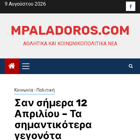
Skip
9 Αυγούστου 2026
Face
to
content
MPALADOROS.COM
ΑΘΛΗΤΙΚΆ ΚΑΙ ΚΟΙΝΩΝΙΚΟΠΟΛΙΤΙΚΆ ΝΈΑ
Primary
Menu
Κοινωνία - Πολιτική
Σαν σήμερα 12
Απριλίου – Τα
σημαντικότερα
γεγονότα