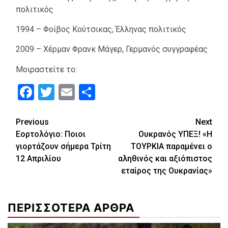
πολιτικός
1994 – Φοίβος Κούτσικας, Έλληνας πολιτικός
2009 – Χέρμαν Φρανκ Μάγερ, Γερμανός συγγραφέας
Μοιραστείτε το:
Facebook
Twitter
Email
Μοιραστείτε
Continue
Previous
Next
Εορτολόγιο: Ποιοι
Ουκρανός ΥΠΕΞ! «Η
Reading
γιορτάζουν σήμερα Τρίτη
ΤΟΥΡΚΙΑ παραμένει ο
12 Απριλίου
αληθινός και αξιόπιστος
εταίρος της Ουκρανίας»
ΠΕΡΙΣΣΟΤΕΡΑ ΑΡΘΡΑ