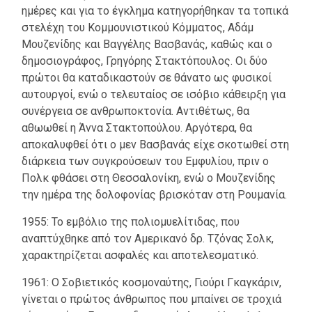
ημέρες και για το έγκλημα κατηγορήθηκαν τα τοπικά
στελέχη του Κομμουνιστικού Κόμματος, Αδάμ
Μουζενίδης και Βαγγέλης Βασβανάς, καθώς και ο
δημοσιογράφος, Γρηγόρης Στακτόπουλος. Οι δύο
πρώτοι θα καταδικαστούν σε θάνατο ως φυσικοί
αυτουργοί, ενώ ο τελευταίος σε ισόβιο κάθειρξη για
συνέργεια σε ανθρωποκτονία. Αντιθέτως, θα
αθωωθεί η Άννα Στακτοπούλου. Αργότερα, θα
αποκαλυφθεί ότι ο μεν Βασβανάς είχε σκοτωθεί στη
διάρκεια των συγκρούσεων του Εμφυλίου, πριν ο
Πολκ φθάσει στη Θεσσαλονίκη, ενώ ο Μουζενίδης
την ημέρα της δολοφονίας βρισκόταν στη Ρουμανία.
1955: Το εμβόλιο της πολιομυελίτιδας, που
αναπτύχθηκε από τον Αμερικανό δρ. Τζόνας Σολκ,
χαρακτηρίζεται ασφαλές και αποτελεσματικό.
1961: Ο Σοβιετικός κοσμοναύτης, Γιούρι Γκαγκάριν,
γίνεται ο πρώτος άνθρωπος που μπαίνει σε τροχιά