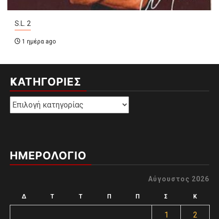
S.L. 2
1 ημέρα ago
KΑΤΗΓΟΡΊΕΣ
Kατηγορίες
ΗΜΕΡΟΛΟΓΙΟ
Αύγουστος 2026
Δ
Τ
Τ
Π
Π
Σ
Κ
1
2