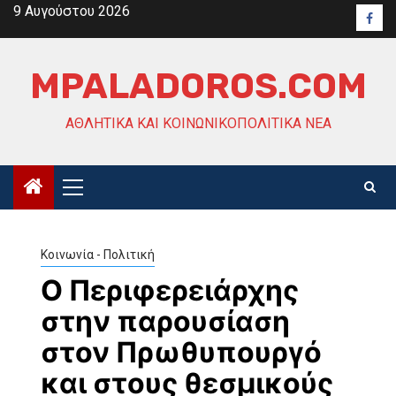
Skip
9 Αυγούστου 2026
Face
to
content
MPALADOROS.COM
ΑΘΛΗΤΙΚΆ ΚΑΙ ΚΟΙΝΩΝΙΚΟΠΟΛΙΤΙΚΆ ΝΈΑ
Primary
Menu
Κοινωνία - Πολιτική
Ο Περιφερειάρχης
στην παρουσίαση
στον Πρωθυπουργό
και στους θεσμικούς