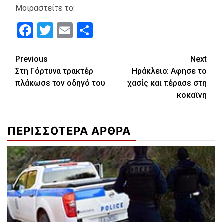
Μοιραστείτε το:
Facebook
Twitter
Email
Μοιραστείτε
Continue
Previous
Next
Στη Γόρτυνα τρακτέρ
Ηράκλειο: Αφησε το
Reading
πλάκωσε τον οδηγό του
χασίς και πέρασε στη
κοκαϊνη
ΠΕΡΙΣΣΟΤΕΡΑ ΑΡΘΡΑ