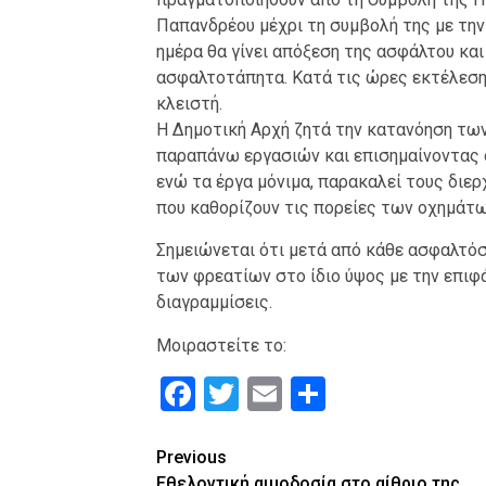
Παπανδρέου μέχρι τη συμβολή της με την
ημέρα θα γίνει απόξεση της ασφάλτου και
ασφαλτοτάπητα. Κατά τις ώρες εκτέλεση
κλειστή.
Η Δημοτική Αρχή ζητά την κατανόηση τω
παραπάνω εργασιών και επισημαίνοντας 
ενώ τα έργα μόνιμα, παρακαλεί τους διε
που καθορίζουν τις πορείες των οχημάτω
Σημειώνεται ότι μετά από κάθε ασφαλτό
των φρεατίων στο ίδιο ύψος με την επιφά
διαγραμμίσεις.
Μοιραστείτε το:
Facebook
Twitter
Email
Μοιραστε
Continue
Previous
Εθελοντική αιμοδοσία στο αίθριο της