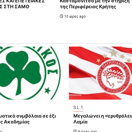
Σ ΚΑΙ ΕΠΕΤΕΙΑΚΕΣ
Κασταμονίτσα με την στήριξη
Σ ΣΤΗ ΣΑΜΟ
της Περιφέρειας Κρήτης
10 ώρες ago
S.L. 1
ατικά συμβόλαια σε έξι
Μεγαλώνει η «ερυθρόλε
ης Ακαδημίας
Λαμία
o
9 ώρες ago