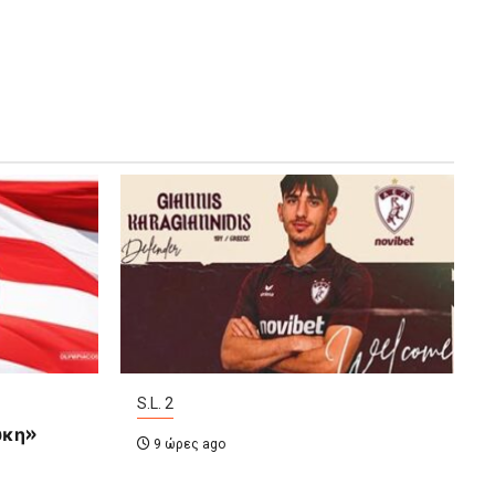
S.L. 2
υκη»
9 ώρες ago