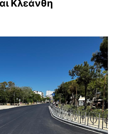
αι Κλεάνθη