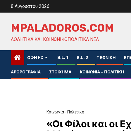
Skip
8 Αυγούστου 2026
to
content
MPALADOROS.COM
ΑΘΛΗΤΙΚΆ ΚΑΙ ΚΟΙΝΩΝΙΚΟΠΟΛΙΤΙΚΆ ΝΈΑ
ΟΦΗ FC
S.L. 1
S.L. 2
Γ ΕΘΝΙΚΉ
ΕΠ
ΑΡΘΡΟΓΡΑΦΊΑ
ΣΤΟΊΧΗΜΑ
ΚΟΙΝΩΝΊΑ – ΠΟΛΙΤΙΚΉ
Κοινωνία - Πολιτική
«Οι Φίλοι και οι Ε