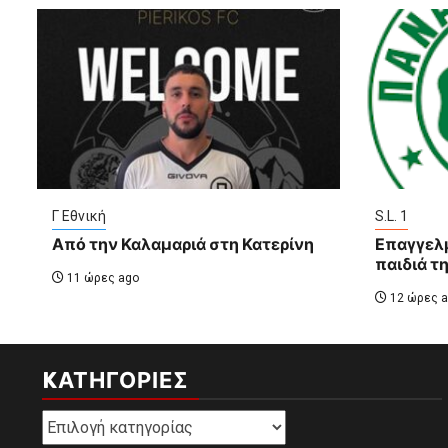
Γ Εθνική
S.L. 1
Από την Καλαμαριά στη Κατερίνη
Επαγγελμ
παιδιά τ
11 ώρες ago
12 ώρες a
KΑΤΗΓΟΡΊΕΣ
Kατηγορίες