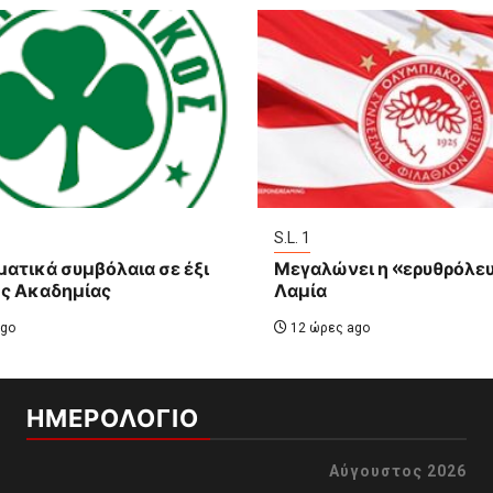
S.L. 1
ατικά συμβόλαια σε έξι
Μεγαλώνει η «ερυθρόλε
ης Ακαδημίας
Λαμία
go
12 ώρες ago
ΗΜΕΡΟΛΟΓΙΟ
Αύγουστος 2026