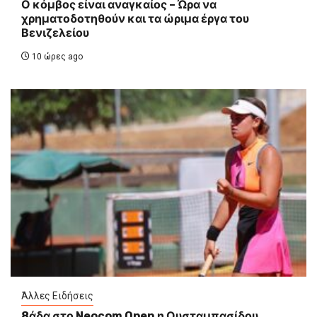
Ο κόμβος είναι αναγκαίος – Ώρα να
χρηματοδοτηθούν και τα ώριμα έργα του
Βενιζελείου
10 ώρες ago
Άλλες Ειδήσεις
8άδα στο Neocom Open η Ουσταμπασίδου