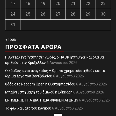
17
18
19
20
21
22
23
24
25
26
27
28
29
30
31
« Ιούλ
ΠΡΌΣΦΑΤΑ ΆΡΘΡΑ
Η Άντερλεχτ “χτύπησε” νωρίς, ο ΠΑΟΚ ηττήθηκε και όλα θα
κριθούν στις Βρυξέλλες
6 Αυγούστου 2026
Ο κόμβος είναι αναγκαίος – Ώρα να χρηματοδοτηθούν και τα
ώριμα έργα του Βενιζελείου
6 Αυγούστου 2026
8άδα στο Neocom Open η Ουσταμπασίδου
6 Αυγούστου 2026
Μπαίνει στη μάχη του διπλού η Σάκκαρη
6 Αυγούστου 2026
ΕΝΗΜΕΡΩΣΗ ΓΙΑ ΔΙΑΙΤΗΣΙΑ ΦΙΛΙΚΩΝ ΑΓΩΝΩΝ
6 Αυγούστου 2026
Τα φιλικά ματς του Ιωνικού
6 Αυγούστου 2026