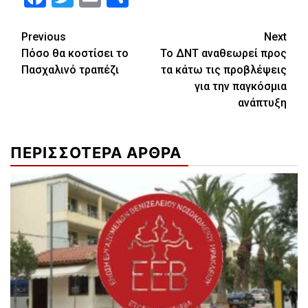
Continue
Previous
Next
Πόσο θα κοστίσει το
Το ΔΝΤ αναθεωρεί προς
Reading
Πασχαλινό τραπέζι
τα κάτω τις προβλέψεις
για την παγκόσμια
ανάπτυξη
ΠΕΡΙΣΣΟΤΕΡΑ ΑΡΘΡΑ