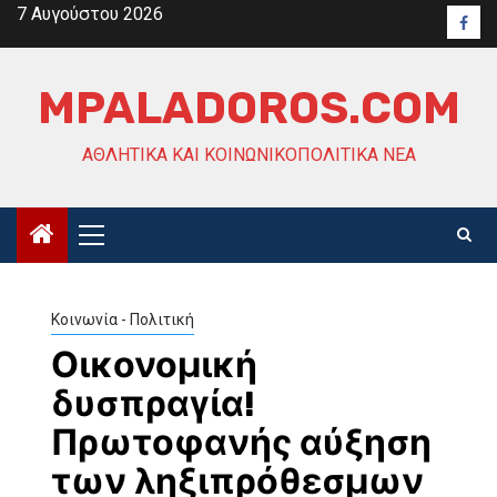
Skip
7 Αυγούστου 2026
Face
to
content
MPALADOROS.COM
ΑΘΛΗΤΙΚΆ ΚΑΙ ΚΟΙΝΩΝΙΚΟΠΟΛΙΤΙΚΆ ΝΈΑ
Primary
Menu
Κοινωνία - Πολιτική
Οικονομική
δυσπραγία!
Πρωτοφανής αύξηση
των ληξιπρόθεσμων