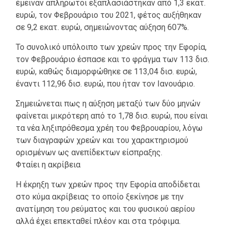
έμειναν απλήρωτοι εξαπλασιάστηκαν από 1,3 εκατ.
ευρώ, τον Φεβρουάριο του 2021, φέτος αυξήθηκαν
σε 9,2 εκατ. ευρώ, σημειώνοντας αύξηση 607%.
Το συνολικό υπόλοιπο των χρεών προς την Εφορία,
τον Φεβρουάριο έσπασε και το φράγμα των 113 δισ.
ευρώ, καθώς διαμορφώθηκε σε 113,04 δισ. ευρώ,
έναντι 112,96 δισ. ευρώ, που ήταν τον Ιανουάριο.
Σημειώνεται πως η αύξηση μεταξύ των δύο μηνών
φαίνεται μικρότερη από το 1,78 δισ. ευρώ, που είναι
τα νέα ληξιπρόθεσμα χρέη του Φεβρουαρίου, λόγω
των διαγραφών χρεών και του χαρακτηρισμού
ορισμένων ως ανεπίδεκτων είσπραξης.
Φταίει η ακρίβεια
Η έκρηξη των χρεών προς την Εφορία αποδίδεται
στο κύμα ακρίβειας το οποίο ξεκίνησε με την
ανατίμηση του ρεύματος και του φυσικού αερίου
αλλά έχει επεκταθεί πλέον και στα τρόφιμα.