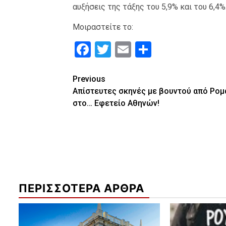
αυξήσεις της τάξης του 5,9% και του 6,4%
Μοιραστείτε το:
Facebook
Twitter
Email
Μοιραστε
Continue
Previous
Απίστευτες σκηνές με βουντού από Ρομ
Reading
στο… Εφετείο Αθηνών!
ΠΕΡΙΣΣΟΤΕΡΑ ΑΡΘΡΑ