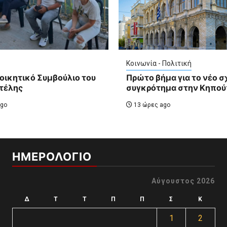
Κοινωνία - Πολιτική
ιοικητικό Συμβούλιο του
Πρώτο βήμα για το νέο σ
οτέλης
συγκρότημα στην Κηπο
go
13 ώρες ago
ΗΜΕΡΟΛΟΓΙΟ
Αύγουστος 2026
Δ
Τ
Τ
Π
Π
Σ
Κ
1
2