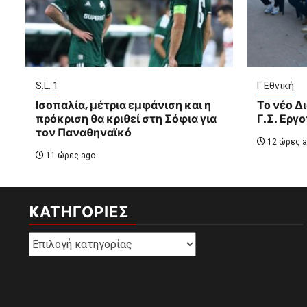
S.L. 1
Γ Εθνική
Ισοπαλία, μέτρια εμφάνιση και η
Το νέο Δ
πρόκριση θα κριθεί στη Σόφια για
Γ.Σ. Εργ
τον Παναθηναϊκό
12 ώρες a
11 ώρες ago
KΑΤΗΓΟΡΊΕΣ
Kατηγορίες