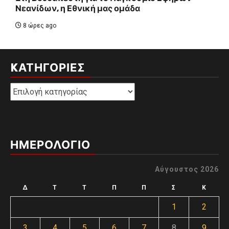
Νεανίδων, η Εθνική μας ομάδα
8 ώρες ago
KΑΤΗΓΟΡΊΕΣ
Kατηγορίες
ΗΜΕΡΟΛΟΓΙΟ
Αύγουστος 2026
Δ
Τ
Τ
Π
Π
Σ
Κ
1
2
3
4
5
6
7
8
9