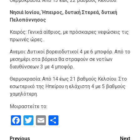
Θερμοκρασία: Από 13 έως 22 βαθμούς Κελσίου.
Νησιά Ιονίου, Ήπειρος, δυτική Στερεά, δυτική
Πελοπόννησος
Καιρός: Γενικά αίθριος, με πρόσκαιρες νεφώσεις τις
πρωινές ώρες.
Ανεμοι: Δυτικοί βορειοδυτικοί 4 με 6 μποφόρ. Από το
μεσημέρι στα βόρεια θα στραφούν σε νοτίων
διευθύνσεων 3 με 4 μποφόρ.
Θερμοκρασία: Από 14 έως 21 βαθμούς Κελσίου. Στο
εσωτερικό της Ηπείρου η ελάχιστη 4 με 5 βαθμούς
χαμηλότερη.
Μοιραστείτε το:
Facebook
Twitter
Email
Μοιραστείτε
Continue
Previous
Next