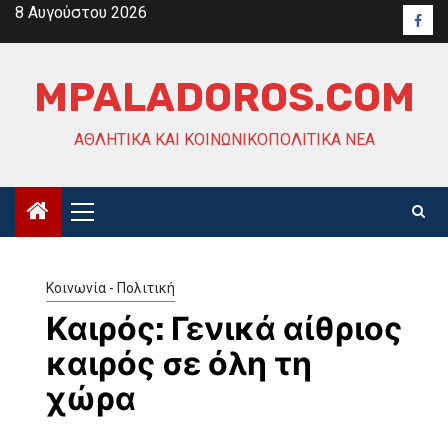
Skip
8 Αυγούστου 2026
Face
to
content
MPALADOROS.COM
ΑΘΛΗΤΙΚΆ ΚΑΙ ΚΟΙΝΩΝΙΚΟΠΟΛΙΤΙΚΆ ΝΈΑ
Primary
Menu
Κοινωνία - Πολιτική
Καιρός: Γενικά αίθριος
καιρός σε όλη τη
χώρα