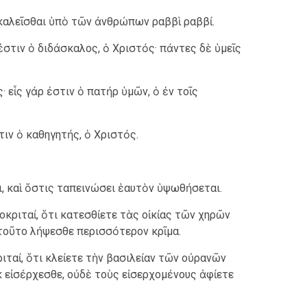
 καλεῖσθαι ὑπὸ τῶν ἀνθρώπων ραββὶ ραββί.
 ἐστιν ὁ διδάσκαλος, ὁ Χριστός· πάντες δὲ ὑμεῖς
 εἷς γάρ ἐστιν ὁ πατήρ ὑμῶν, ὁ ἐν τοῖς
τιν ὁ καθηγητής, ὁ Χριστός.
, καὶ ὅστις ταπεινώσει ἑαυτὸν ὑψωθήσεται.
ποκριταί, ὅτι κατεσθίετε τὰς οἰκίας τῶν χηρῶν
τοῦτο λήψεσθε περισσότερον κρῖμα.
ριταί, ὅτι κλείετε τὴν βασιλείαν τῶν οὐρανῶν
 εἰσέρχεσθε, οὐδὲ τοὺς εἰσερχομένους ἀφίετε