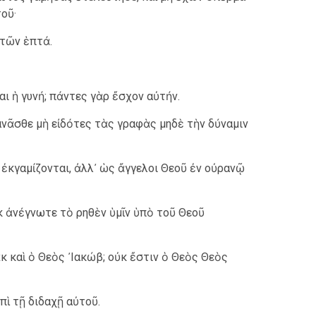
οῦ·
 τῶν ἑπτά.
ι ἡ γυνή; πάντες γὰρ ἔσχον αὐτήν.
λανᾶσθε μὴ εἰδότες τὰς γραφὰς μηδὲ τὴν δύναμιν
 ἐκγαμίζονται, ἀλλ᾿ ὡς ἄγγελοι Θεοῦ ἐν οὐρανῷ
 ἀνέγνωτε τὸ ρηθὲν ὑμῖν ὑπὸ τοῦ Θεοῦ
ὰκ καὶ ὁ Θεὸς ᾿Ιακώβ; οὐκ ἔστιν ὁ Θεὸς Θεὸς
πὶ τῇ διδαχῇ αὐτοῦ.