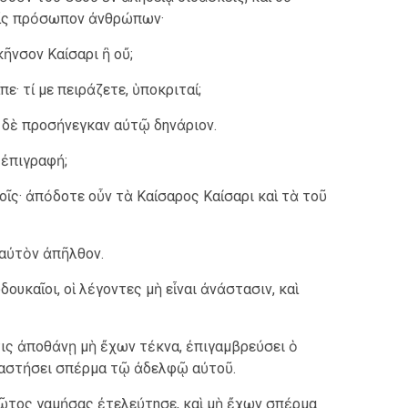
 εἰς πρόσωπον ἀνθρώπων·
 κῆνσον Καίσαρι ἢ οὔ;
ε· τί με πειράζετε, ὑποκριταί;
ἱ δὲ προσήνεγκαν αὐτῷ δηνάριον.
ἡ ἐπιγραφή;
οῖς· ἀπόδοτε οὖν τὰ Καίσαρος Καίσαρι καὶ τὰ τοῦ
 αὐτὸν ἀπῆλθον.
ουκαῖοι, οἱ λέγοντες μὴ εἶναι ἀνάστασιν, καὶ
τις ἀποθάνῃ μὴ ἔχων τέκνα, ἐπιγαμβρεύσει ὁ
ναστήσει σπέρμα τῷ ἀδελφῷ αὐτοῦ.
πρῶτος γαμήσας ἐτελεύτησε, καὶ μὴ ἔχων σπέρμα