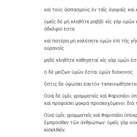
καὶ τοὺς ἀσπασμοὺς ἐν ταῖς ἀγοραῖς καὶ
ὑμεῖς δὲ μὴ κληθῆτε ραββί· εἷς γὰρ ὑμῶν
ἀδελφοί ἐστε.
καὶ πατέρα μὴ καλέσητε ὑμῶν ἐπὶ τῆς γῆς·
οὐρανοῖς.
μηδὲ κληθῆτε καθηγηταί· εἷς γὰρ ὑμῶν ἐσ
ὁ δὲ μείζων ὑμῶν ἔσται ὑμῶν διάκονος.
ὅστις δὲ ὑψώσει ἑαυτὸν ταπεινωθήσεται
Οὐαὶ δὲ ὑμῖν, γραμματεῖς καὶ Φαρισαῖοι ὑ
καὶ προφάσει μακρὰ προσευχόμενοι· διὰ 
Οὐαὶ ὑμῖν, γραμματεῖς καὶ Φαρισαῖοι ὑποκ
ἔμπροσθεν τῶν ἀνθρώπων· ὑμεῖς γὰρ οὐκ
εἰσελθεῖν.