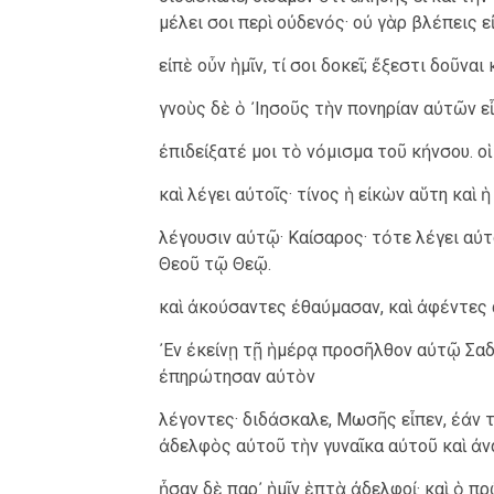
μέλει σοι περὶ οὐδενός· οὐ γὰρ βλέπεις
εἰπὲ οὖν ἡμῖν, τί σοι δοκεῖ; ἔξεστι δοῦναι
γνοὺς δὲ ὁ ᾿Ιησοῦς τὴν πονηρίαν αὐτῶν εἶπ
ἐπιδείξατέ μοι τὸ νόμισμα τοῦ κήνσου. ο
καὶ λέγει αὐτοῖς· τίνος ἡ εἰκὼν αὕτη καὶ 
λέγουσιν αὐτῷ· Καίσαρος· τότε λέγει αὐτ
Θεοῦ τῷ Θεῷ.
καὶ ἀκούσαντες ἐθαύμασαν, καὶ ἀφέντες
᾿Εν ἐκείνῃ τῇ ἡμέρᾳ προσῆλθον αὐτῷ Σαδδ
ἐπηρώτησαν αὐτὸν
λέγοντες· διδάσκαλε, Μωσῆς εἶπεν, ἐάν 
ἀδελφὸς αὐτοῦ τὴν γυναῖκα αὐτοῦ καὶ ἀ
ἦσαν δὲ παρ᾿ ἡμῖν ἑπτὰ ἀδελφοί· καὶ ὁ 