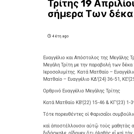
Τρίτης 19 Απριλίο
σήμερα Των δέκ
4 έτη ago
Ευαγγέλιο και Απόστολος της Μεγάλης Τρ
Μεγάλη Τρίτη με την παραβολή των δέκα 
Ιεροσολυμίτης. Κατά Ματθαίο – Ευαγγέλιο 
Ματθαίο – Ευαγγέλιο ΚΔ'(24) 36-51, ΚΕ'(25
Ορθρινό Ευαγγέλιο Μεγάλης Τρίτης
Κατά Ματθαίο ΚΒ'(22) 15-46 & ΚΓ'(23) 1-3
Τότε πορευθέντες οἱ Φαρισαῖοι συμβούλ
καὶ ἀποστέλλουσιν αὐτῷ τοὺς μαθητὰς 
διδάσκαλε, οἴδαμεν ὅτι ἀληθὴς εἶ καὶ τὴν