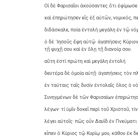
Οἱ δὲ Φαρισαῖοι ἀκούσαντες ὅτι ἐφίμωσε
καὶ ἐπηρώτησεν εἷς ἐξ αὐτῶν, νομικός, π
διδάσκαλε, ποία ἐντολὴ μεγάλη ἐν τῷ νό
ὁ δὲ ᾿Ιησοῦς ἔφη αὐτῷ· ἀγαπήσεις Κύριον
τῇ ψυχῇ σου καὶ ἐν ὅλῃ τῇ διανοίᾳ σου.
αὕτη ἐστὶ πρώτη καὶ μεγάλη ἐντολή.
δευτέρα δὲ ὁμοία αὐτῇ· ἀγαπήσεις τὸν π
ἐν ταύταις ταῖς δυσὶν ἐντολαῖς ὅλος ὁ ν
Συνηγμένων δὲ τῶν Φαρισαίων ἐπηρώτησε
λέγων· τί ὑμῖν δοκεῖ περὶ τοῦ Χριστοῦ; τί
λέγει αὐτοῖς· πῶς οὖν Δαυῒδ ἐν Πνεύματι
εἶπεν ὁ Κύριος τῷ Κυρίῳ μου, κάθου ἐκ 