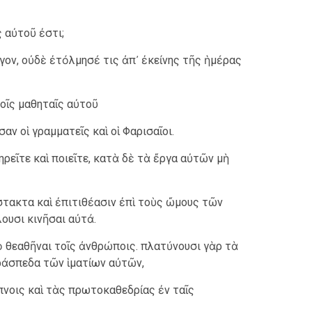
ς αὐτοῦ ἐστι;
γον, οὐδὲ ἐτόλμησέ τις ἀπ᾿ ἐκείνης τῆς ἡμέρας
τοῖς μαθηταῖς αὐτοῦ
ν οἱ γραμματεῖς καὶ οἱ Φαρισαῖοι.
ηρεῖτε καὶ ποιεῖτε, κατὰ δὲ τὰ ἔργα αὐτῶν μὴ
τακτα καὶ ἐπιτιθέασιν ἐπὶ τοὺς ὤμους τῶν
υσι κινῆσαι αὐτά.
 θεαθῆναι τοῖς ἀνθρώποις. πλατύνουσι γὰρ τὰ
ράσπεδα τῶν ἱματίων αὐτῶν,
πνοις καὶ τὰς πρωτοκαθεδρίας ἐν ταῖς