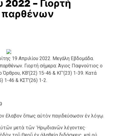
υ 2022 – Γιορτή
α παρθένων
ίτης 19 Απριλίου 2022. Μεγάλη Εβδομάδα.
παρθένων. Γιορτή σήμερα: Άγιος Παφνούτιος ο
Όρθρου, ΚΒ'(22) 15-46 & ΚΓ'(23) 1-39. Κατά
) 1-46 & ΚΣΤ'(26) 1-2.
9
ιον ἔλαβον ὅπως αὐτὸν παγιδεύσωσιν ἐν λόγῳ.
αὐτῶν μετὰ τῶν ῾Ηρῳδιανῶν λέγοντες·
 ὁδὸν τοῦ Θεοῦ ἐν ἀληθείᾳ διδάσκεις, καὶ οὐ