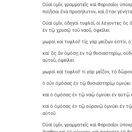
Οὐαὶ ὑμῖν, γραμματεῖς καὶ Φαρισαῖοι ὑποκ
ποιῆσαι ἕνα προσήλυτον, καὶ ὅταν γένητα
Οὐαὶ ὑμῖν, ὁδηγοὶ τυφλοί, οἱ λέγοντες ὃς
ἐν τῷ χρυσῷ τοῦ ναοῦ, ὀφείλει.
μωροὶ καὶ τυφλοί! τίς γὰρ μείζων ἐστίν, 
καί· ὃς ἂν ὀμόσῃ ἐν τῷ θυσιαστηρίῳ, οὐ
αὐτοῦ, ὀφείλει.
μωροὶ καὶ τυφλοί! τί γὰρ μεῖζον, τὸ δῶρο
ὁ οὖν ὀμόσας ἐν τῷ θυσιαστηρίῳ ὀμνύει 
καὶ ὁ ὀμόσας ἐν τῷ ναῷ ὀμνύει ἐν αὐτῷ 
καὶ ὁ ὀμόσας ἐν τῷ οὐρανῷ ὀμνύει ἐν τ
αὐτοῦ.
Οὐαὶ ὑμῖν, γραμματεῖς καὶ Φαρισαῖοι ὑπο
ἄνηθον καὶ τὸ κύμινον, καὶ ἀφήκατε τὰ βα