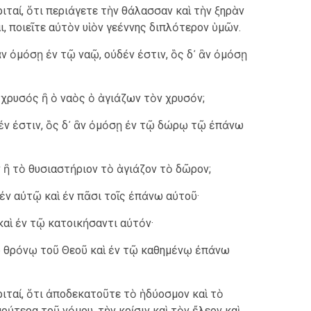
ριταί, ὅτι περιάγετε τὴν θάλασσαν καὶ τὴν ξηρὰν
ι, ποιεῖτε αὐτὸν υἱὸν γεέννης διπλότερον ὑμῶν.
 ἂν ὀμόσῃ ἐν τῷ ναῷ, οὐδέν ἐστιν, ὃς δ᾿ ἂν ὀμόσῃ
ὁ χρυσός ἢ ὁ ναὸς ὁ ἁγιάζων τὸν χρυσόν;
δέν ἐστιν, ὃς δ᾿ ἂν ὀμόσῃ ἐν τῷ δώρῳ τῷ ἐπάνω
ν ἢ τὸ θυσιαστήριον τὸ ἁγιάζον τὸ δῶρον;
ἐν αὐτῷ καὶ ἐν πᾶσι τοῖς ἐπάνω αὐτοῦ·
καὶ ἐν τῷ κατοικήσαντι αὐτόν·
ῷ θρόνῳ τοῦ Θεοῦ καὶ ἐν τῷ καθημένῳ ἐπάνω
κριταί, ὅτι ἀποδεκατοῦτε τὸ ἡδύοσμον καὶ τὸ
ρύτερα τοῦ νόμου, τὴν κρίσιν καὶ τὸν ἔλεον καὶ