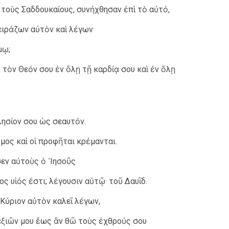
 τοὺς Σαδδουκαίους, συνήχθησαν ἐπὶ τὸ αὐτό,
ειράζων αὐτὸν καὶ λέγων·
μῳ;
 τὸν Θεόν σου ἐν ὅλῃ τῇ καρδίᾳ σου καὶ ἐν ὅλῃ
λησίον σου ὡς σεαυτόν.
όμος καὶ οἱ προφῆται κρέμανται.
ν αὐτοὺς ὁ ᾿Ιησοῦς
νος υἱός ἐστι; λέγουσιν αὐτῷ· τοῦ Δαυῒδ.
 Κύριον αὐτὸν καλεῖ λέγων,
δεξιῶν μου ἕως ἂν θῶ τοὺς ἐχθρούς σου