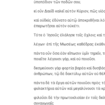
ὑποπόδιον τῶν ποδῶν σου;
εἰ οὖν Δαυῒδ καλεῖ αὐτὸν Κύριον, πῶς υἱὸ
καὶ οὐδεὶς ἐδύνατο αὐτῷ ἀποκριθῆναι λό
ἐπερωτῆσαι αὐτὸν οὐκέτι.
Τότε ὁ ᾿Ιησοῦς ἐλάλησε τοῖς ὄχλοις καὶ 
λέγων· ἐπὶ τῆς Μωσέως καθέδρας ἐκάθισα
πάντα οὖν ὅσα ἐὰν εἴπωσιν ὑμῖν τηρεῖν, τ
ποιεῖτε· λέγουσι γάρ, καὶ οὐ ποιοῦσι.
δεσμεύουσι γὰρ φορτία βαρέα καὶ δυσβάσ
ἀνθρώπων, τῷ δὲ δακτύλῳ αὐτῶν οὐ θέλο
πάντα δὲ τὰ ἔργα αὐτῶν ποιοῦσι πρὸς τὸ
φυλακτήρια αὐτῶν καὶ μεγαλύνουσι τὰ κ
φιλοῦσι δὲ τὴν πρωτοκλισίαν ἐν τοῖς δεί
συναγωγαῖς