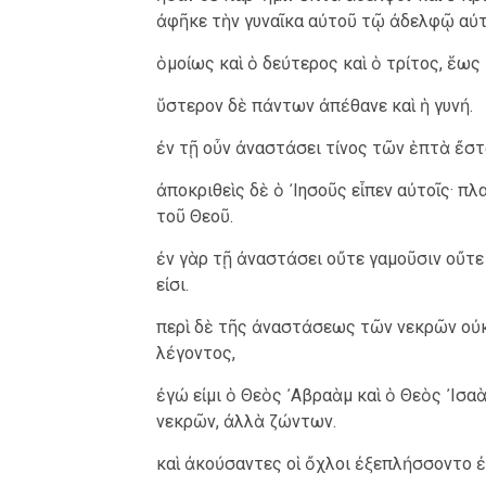
ἀφῆκε τὴν γυναῖκα αὐτοῦ τῷ ἀδελφῷ αὐτ
ὁμοίως καὶ ὁ δεύτερος καὶ ὁ τρίτος, ἕως
ὕστερον δὲ πάντων ἀπέθανε καὶ ἡ γυνή.
ἐν τῇ οὖν ἀναστάσει τίνος τῶν ἑπτὰ ἔστα
ἀποκριθεὶς δὲ ὁ ᾿Ιησοῦς εἶπεν αὐτοῖς· π
τοῦ Θεοῦ.
ἐν γὰρ τῇ ἀναστάσει οὔτε γαμοῦσιν οὔτε
εἰσι.
περὶ δὲ τῆς ἀναστάσεως τῶν νεκρῶν οὐκ
λέγοντος,
ἐγώ εἰμι ὁ Θεὸς ᾿Αβραὰμ καὶ ὁ Θεὸς ᾿Ισα
νεκρῶν, ἀλλὰ ζώντων.
καὶ ἀκούσαντες οἱ ὄχλοι ἐξεπλήσσοντο ἐ