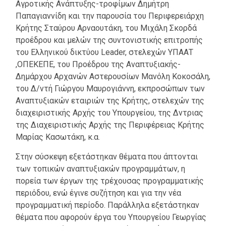
Αγροτικής Ανάπτυξης-τροφίμων Δημήτρη
Παπαγιαννίδη και την παρουσία του Περιφερειάρχη
Κρήτης Σταύρου Αρναουτάκη, του Μιχάλη Σκορδά
προέδρου και μελών της συντονιστικής επιτροπής
του Ελληνικού δικτύου Leader, στελεχών ΥΠΑΑΤ
,ΟΠΕΚΕΠΕ, του Προέδρου της Αναπτυξιακής-
Δημάρχου Αρχανών Αστερουσίων Μανόλη Κοκοσάλη,
του Δ/ντή Γιώργου Μαυρογιάννη, εκπροσώπων των
Αναπτυξιακών εταιριών της Κρήτης, στελεχών της
διαχειριστικής Αρχής του Υπουργείου, της Δντριας
της Διαχειριστικής Αρχής της Περιφέρειας Κρήτης
Μαρίας Κασωτάκη, κ.α.
Στην σύσκεψη εξετάστηκαν θέματα που άπτονται
των τοπικών αναπτυξιακών προγραμμάτων, η
πορεία των έργων της τρέχουσας προγραμματικής
περιόδου, ενώ έγινε συζήτηση και για την νέα
προγραμματική περίοδο. Παράλληλα εξετάστηκαν
θέματα που αφορούν έργα του Υπουργείου Γεωργίας