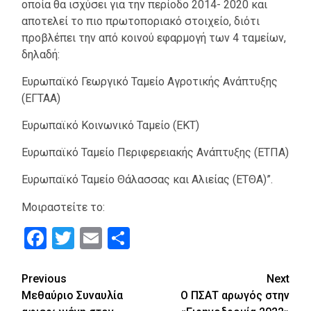
οποία θα ισχύσει για την περίοδο 2014- 2020 και
αποτελεί το πιο πρωτοποριακό στοιχείο, διότι
προβλέπει την από κοινού εφαρμογή των 4 ταμείων,
δηλαδή:
Ευρωπαϊκό Γεωργικό Ταμείο Αγροτικής Ανάπτυξης
(ΕΓΤΑΑ)
Ευρωπαϊκό Κοινωνικό Ταμείο (ΕΚΤ)
Ευρωπαϊκό Ταμείο Περιφερειακής Ανάπτυξης (ΕΤΠΑ)
Ευρωπαϊκό Ταμείο Θάλασσας και Αλιείας (ΕΤΘΑ)”.
Μοιραστείτε το:
Facebook
Twitter
Email
Μοιραστείτε
Continue
Previous
Next
Μεθαύριο Συναυλία
O ΠΣΑΤ αρωγός στην
Reading