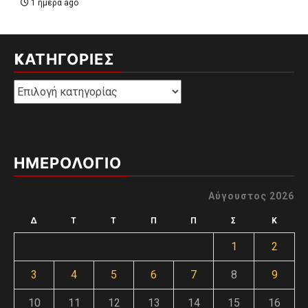
1 ημέρα ago
KΑΤΗΓΟΡΊΕΣ
Kατηγορίες
ΗΜΕΡΟΛΟΓΙΟ
Αύγουστος 2026
Δ
Τ
Τ
Π
Π
Σ
Κ
1
2
3
4
5
6
7
8
9
10
11
12
13
14
15
16