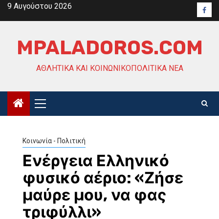
Skip
9 Αυγούστου 2026
Face
to
content
MPALADOROS.COM
ΑΘΛΗΤΙΚΆ ΚΑΙ ΚΟΙΝΩΝΙΚΟΠΟΛΙΤΙΚΆ ΝΈΑ
Primary
Menu
Κοινωνία - Πολιτική
Ενέργεια Ελληνικό
φυσικό αέριο: «Ζήσε
μαύρε μου, να φας
τριφύλλι»