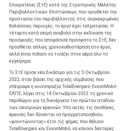
Επικρατείας (ΣτΕ) κατά της Στρατηγικής Μελέτης
Περιβαλλοντικών Επιπτώσεων, που οριοθετεί την
προστασία του περιβάλλοντος στις συγκεκριμένες
θαλάσσιες περιοχές, το έργο έχει τελματώσει. Η
τέταρτη κατά σειρά αναβολή στην εκδίκαση της
προσφυγής, που αποφάσισε πρόσφατα το ΣτΕ, δεν
προσθέτει απλώς χρονοκαθυστέρηση στο έργο,
αλλά είναι πιθανό να τινάξει στον αέρα όλο το
εγχείρημα.
Το ΣτΕ όρισε νέα δικάσιμο για τις 5 Οκτωβρίου
2022, όταν βάσει της αρχικής σύμβασης που
υπέγραψε η κοινοπραξία TotalEnergies-ExxonMobil-
EΛΠE, λήγει στις 14 Οκτωβρίου 2022 το χρονικό
περιθώριο για τη διενέργεια του πρώτου σταδίου
των σεισμικών ερευνών. Υπό αυτές τις συνθήκες,
έρευνες δεν δύνανται να πραγματοποιηθούν,
«φουντώνοντας» έτσι τις φήμες που θέλουν
TotalEnergies και ΕxxonMobil, να κάνουν δεύτερες