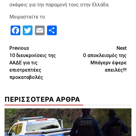
σκέψεις για την παραμονή τους στην Ελλάδα.
Μοιραστείτε το:
Facebook
Twitter
Email
Μοιραστείτε
Continue
Previous
Next
10 διευκρινίσεις της
Ο αποκλεισμός της
Reading
ΑΑΔΕ για τις
Μπάγερν έφερε
επιστρεπτέες
απειλές!!!
προκαταβολές
ΠΕΡΙΣΣΟΤΕΡΑ ΑΡΘΡΑ