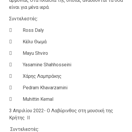
αρμονίας στα πλαίσια της οποίας αναδύονται τα όσα
είναι για μένα ιερά.
Συντελεστές:
 Ross Daly
 Κέλυ Θωμά
 Mayu Shviro
 Yasamine Shahhosseini
 Χάρης Λαμπράκης
 Pedram Khavarzamini
 Muhittin Kemal
3 Απριλίου 2022- Ο Λαβύρινθος στη μουσική της
Κρήτης ΙΙ
Συντελεστές: