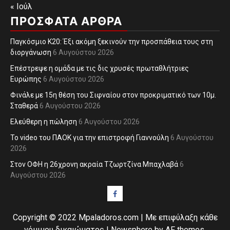
« Ιούλ
ΠΡΌΣΦΑΤΑ ΆΡΘΡΑ
Παγκόσμιο Κ20: Έξι ακόμη ξεκινούν την προσπάθεια τους στη
διοργάνωση
6 Αυγούστου 2026
Επέστρεψε η ομάδα με τις δις χρυσές πρωταθλήτριες
Ευρώπης
6 Αυγούστου 2026
Φινάλε με 15η θέση του Σιφναίου στον προκριματικό των 10μ.
Σταθερά
6 Αυγούστου 2026
Eλεύθερη η πώληση
6 Αυγούστου 2026
Το video του ΠΑΟΚ για την επιστροφή Γιαννούλη
6 Αυγούστου
2026
Στον ΟΦΗ η 26χρονη ακραία Τζωρτζίνα Μπαχλαβά
6
Αυγούστου 2026
Facebook
Copyright © 2022 Mpaladoros.com | Με επιφύλαξη κάθε
νόμιμου δικαιώματος
|
Newsphere
by AF themes.