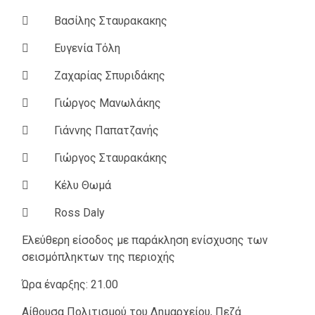
 Βασίλης Σταυρακακης
 Ευγενία Τόλη
 Ζαχαρίας Σπυριδάκης
 Γιώργος Μανωλάκης
 Γιάννης Παπατζανής
 Γιώργος Σταυρακάκης
 Κέλυ Θωμά
 Ross Daly
Ελεύθερη είσοδος με παράκληση ενίσχυσης των
σεισμόπληκτων της περιοχής
Ώρα έναρξης: 21.00
Αίθουσα Πολιτισμού του Δημαρχείου, Πεζά