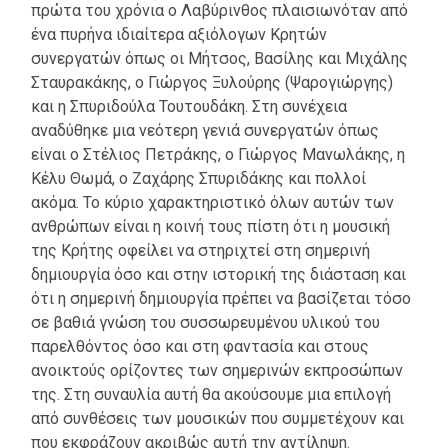
πρώτα του χρόνια ο Λαβύρινθος πλαισιωνόταν από
ένα πυρήνα ιδιαίτερα αξιόλογων Κρητών
συνεργατών όπως οι Μήτσος, Βασίλης και Μιχάλης
Σταυρακάκης, ο Γιώργος Ξυλούρης (Ψαρογιώργης)
και η Σπυριδούλα Τουτουδάκη. Στη συνέχεια
αναδύθηκε μια νεότερη γενιά συνεργατών όπως
είναι ο Στέλιος Πετράκης, ο Γιώργος Μανωλάκης, η
Κέλυ Θωμά, ο Ζαχάρης Σπυριδάκης και πολλοί
ακόμα. Το κύριο χαρακτηριστικό όλων αυτών των
ανθρώπων είναι η κοινή τους πίστη ότι η μουσική
της Κρήτης οφείλει να στηριχτεί στη σημερινή
δημιουργία όσο και στην ιστορική της διάσταση και
ότι η σημερινή δημιουργία πρέπει να βασίζεται τόσο
σε βαθιά γνώση του συσσωρευμένου υλικού του
παρελθόντος όσο και στη φαντασία και στους
ανοικτούς ορίζοντες των σημερινών εκπροσώπων
της. Στη συναυλία αυτή θα ακούσουμε μια επιλογή
από συνθέσεις των μουσικών που συμμετέχουν και
που εκφράζουν ακριβώς αυτή την αντίληψη.