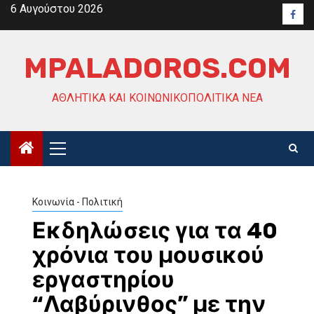
Skip
6 Αυγούστου 2026
Face
to
content
MPALADOROS.COM
ΑΘΛΗΤΙΚΆ ΚΑΙ ΚΟΙΝΩΝΙΚΟΠΟΛΙΤΙΚΆ ΝΈΑ
Primary
Menu
Κοινωνία - Πολιτική
Εκδηλώσεις για τα 40
χρόνια του μουσικού
εργαστηρίου
“Λαβύρινθος” με την