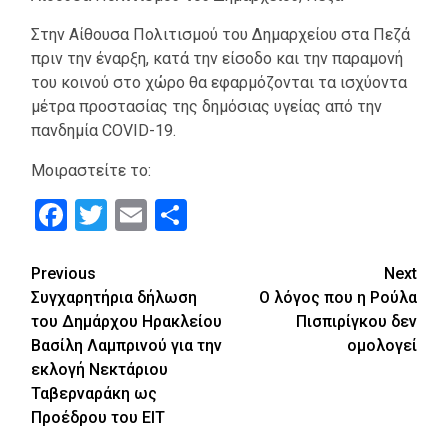
Στην Αίθουσα Πολιτισμού του Δημαρχείου στα Πεζά
πριν την έναρξη, κατά την είσοδο και την παραμονή
του κοινού στο χώρο θα εφαρμόζονται τα ισχύοντα
μέτρα προστασίας της δημόσιας υγείας από την
πανδημία COVID-19.
Μοιραστείτε το:
Facebook
Twitter
Email
Μοιραστείτε
Continue
Previous
Next
Συγχαρητήρια δήλωση
Ο λόγος που η Ρούλα
Reading
του Δημάρχου Ηρακλείου
Πισπιρίγκου δεν
Βασίλη Λαμπρινού για την
ομολογεί
εκλογή Νεκτάριου
Ταβερναράκη ως
Προέδρου του ΕΙΤ