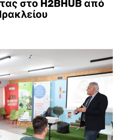
ητας στο H2BHUB από
Ηρακλείου