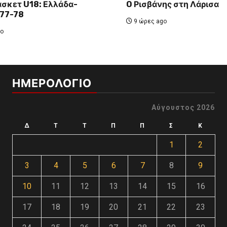
σκετ U18: Ελλάδα-
O Ρισβάνης στη Λάρισα
 77-78
9 ώρες ago
o
ΗΜΕΡΟΛΟΓΙΟ
Αύγουστος 2026
Δ
Τ
Τ
Π
Π
Σ
Κ
1
2
3
4
5
6
7
8
9
10
11
12
13
14
15
16
17
18
19
20
21
22
23