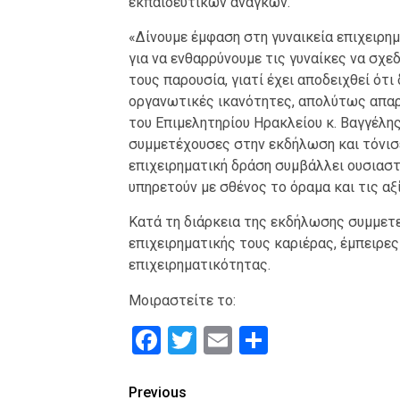
εκπαιδευτικών αναγκών.
«Δίνουμε έμφαση στη γυναικεία επιχειρη
για να ενθαρρύνουμε τις γυναίκες να σχε
τους παρουσία, γιατί έχει αποδειχθεί ότι
οργανωτικές ικανότητες, απολύτως απαρ
του Επιμελητηρίου Ηρακλείου κ. Βαγγέλη
συμμετέχουσες στην εκδήλωση και τόνισ
επιχειρηματική δράση συμβάλλει ουσιαστι
υπηρετούν με σθένος το όραμα και τις αξ
Κατά τη διάρκεια της εκδήλωσης συμμετε
επιχειρηματικής τους καριέρας, έμπειρες
επιχειρηματικότητας.
Μοιραστείτε το:
Facebook
Twitter
Email
Μοιραστε
Continue
Previous