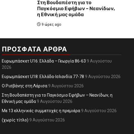
Στη Βουδαπέστη για το
Παγκόσμιο Εφήβων – Νεανίδων,
η Εθνική μας ομάδα
9 ώρες ago
ΠΡΌΣΦΑΤΑ ΆΡΘΡΑ
Ευρωμπάσκετ U16: Ελλάδα – Γεωργία 86-63
9 Αυγούστου
2026
Ευρωμπάσκετ U18: Ελλάδα-Ισλανδία 77-78
9 Αυγούστου 2026
O Ρισβάνης στη Λάρισα
9 Αυγούστου 2026
Στη Βουδαπέστη για το Παγκόσμιο Εφήβων – Νεανίδων, η
Εθνική μας ομάδα
9 Αυγούστου 2026
Με 13 ελληνικές συμμετοχές η πρεμιέρα
9 Αυγούστου 2026
(χωρίς τίτλο)
9 Αυγούστου 2026