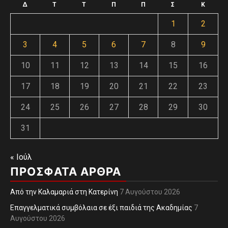
Δ
Τ
Τ
Π
Π
Σ
Κ
1
2
3
4
5
6
7
8
9
10
11
12
13
14
15
16
17
18
19
20
21
22
23
24
25
26
27
28
29
30
31
« Ιούλ
ΠΡΌΣΦΑΤΑ ΆΡΘΡΑ
Από την Καλαμαριά στη Κατερίνη
7 Αυγούστου 2026
Επαγγελματικά συμβόλαια σε έξι παιδιά της Ακαδημίας
7
Αυγούστου 2026