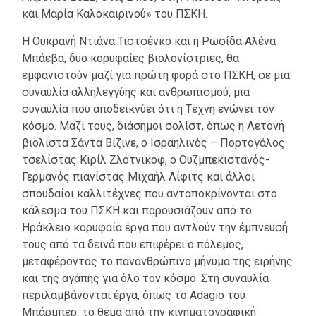
και Μαρία Καλοκαιρινού» του ΠΣΚΗ.
Η Ουκρανή Ντιάνα Τιστσένκο και η Ρωσίδα Αλένα
Μπάεβα, δυο κορυφαίες βιολονίστριες, θα
εμφανιστούν μαζί για πρώτη φορά στο ΠΣΚΗ, σε μια
συναυλία αλληλεγγύης και ανθρωπισμού, μια
συναυλία που αποδεικνύει ότι η Τέχνη ενώνει τον
κόσμο. Μαζί τους, διάσημοι σολίστ, όπως η Λετονή
βιολίστα Σάντα Βίζινε, ο Ισραηλινός – Πορτογάλος
τσελίστας Κιρίλ Ζλότνικοφ, ο Ουζμπεκιστανός-
Γερμανός πιανίστας Μιχαήλ Λίφιτς και άλλοι
σπουδαίοι καλλιτέχνες που ανταποκρίνονται στο
κάλεσμα του ΠΣΚΗ και παρουσιάζουν από το
Ηράκλειο κορυφαία έργα που αντλούν την έμπνευσή
τους από τα δεινά που επιφέρει ο πόλεμος,
μεταφέροντας το πανανθρώπινο μήνυμα της ειρήνης
και της αγάπης για όλο τον κόσμο. Στη συναυλία
περιλαμβάνονται έργα, όπως το Adagio του
Μπάρμπερ, το θέμα από την κινηματογραφική