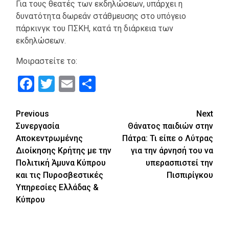
Για τους θεατές των εκδηλώσεων, υπάρχει η
δυνατότητα δωρεάν στάθμευσης στο υπόγειο
πάρκινγκ του ΠΣΚΗ, κατά τη διάρκεια των
εκδηλώσεων.
Μοιραστείτε το:
Facebook
Twitter
Email
Μοιραστείτε
Continue
Previous
Next
Συνεργασία
Θάνατος παιδιών στην
Reading
Αποκεντρωμένης
Πάτρα: Τι είπε o Λύτρας
Διοίκησης Κρήτης με την
για την άρνησή του να
Πολιτική Άμυνα Κύπρου
υπερασπιστεί την
και τις Πυροσβεστικές
Πισπιρίγκου
Υπηρεσίες Ελλάδας &
Κύπρου