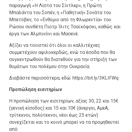
παραγωγή «Η Λίστα του Σίντλερ», η Πρώτη
Μπαλάντα του Σοπέν, η «Παθητική» Σονάτα του
Μπετόβεν, το «Ενθύμιο από τη Φλωρεντία» του
Ρώσου συνθέτη Πιοτρ Ίλιτς Τσαϊκόφσκι, καθώς και
έργα των Αλμπινόνι και Μασενέ.
Αξίζει να τονιστεί ότι όλοι οι καλλιτέχνες
συμμετέχουν αφιλοκερδώς, ενώ τα έσοδα που θα
συγκεντρωθούν θα διατεθούν για την στήριξη των
θυμάτων του πολέμου στην Ουκρανία.
Διαβάστε περισσότερα, εδώ: https://bit.ly/3KLIFWq
Προπώληση εισιτηρίων
Η προπώληση των εισιτηρίων, αξίας 30, 22 και 15€
(γενική είσοδος) και 15 και 10€ (άνεργοι, ΑμεΑ,
τρίτεκνοι, πολύτεκνοι, νέοι έως 25 ετών)
συνεχίζεται και το κοινό μπορεί να τα προμηθευτεί
από: