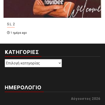
S.L. 2
1 ημέρα ago
KΑΤΗΓΟΡΊΕΣ
Kατηγορίες
ΗΜΕΡΟΛΟΓΙΟ
Αύγουστος 2026