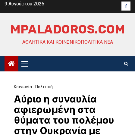
Skip
9 Αυγούστου 2026
Face
to
content
MPALADOROS.COM
ΑΘΛΗΤΙΚΆ ΚΑΙ ΚΟΙΝΩΝΙΚΟΠΟΛΙΤΙΚΆ ΝΈΑ
Primary
Menu
Κοινωνία - Πολιτική
Αύριο η συναυλία
αφιερωμένη στα
θύματα του πολέμου
στην Ουκρανία με