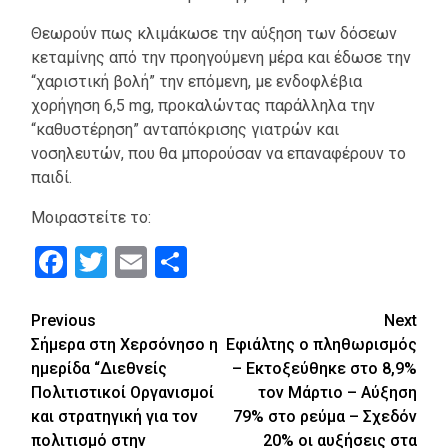
Θεωρούν πως κλιμάκωσε την αύξηση των δόσεων
κεταμίνης από την προηγούμενη μέρα και έδωσε την
“χαριστική βολή” την επόμενη, με ενδοφλέβια
χορήγηση 6,5 mg, προκαλώντας παράλληλα την
“καθυστέρηση” ανταπόκρισης γιατρών και
νοσηλευτών, που θα μπορούσαν να επαναφέρουν το
παιδί.
Μοιραστείτε το:
Facebook
Twitter
Email
Μοιραστείτε
Continue
Previous
Next
Σήμερα στη Χερσόνησο η
Εφιάλτης ο πληθωρισμός
Reading
ημερίδα “Διεθνείς
– Εκτοξεύθηκε στο 8,9%
Πολιτιστικοί Οργανισμοί
τον Μάρτιο – Αύξηση
και στρατηγική για τον
79% στο ρεύμα – Σχεδόν
πολιτισμό στην
20% οι αυξήσεις στα