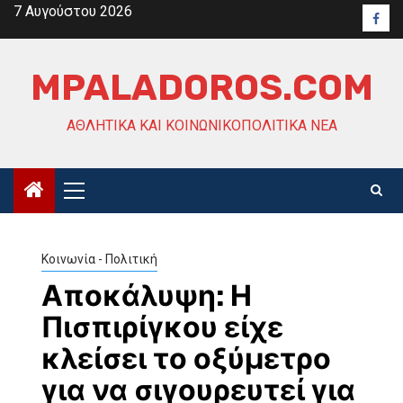
Skip
7 Αυγούστου 2026
Face
to
content
MPALADOROS.COM
ΑΘΛΗΤΙΚΆ ΚΑΙ ΚΟΙΝΩΝΙΚΟΠΟΛΙΤΙΚΆ ΝΈΑ
Primary
Menu
Κοινωνία - Πολιτική
Αποκάλυψη: Η
Πισπιρίγκου είχε
κλείσει το οξύμετρο
για να σιγουρευτεί για