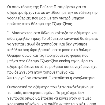
Οι απαντήσεις της Ρούλας Πισπιρίγκου για το
οξύμετρο έρχονται σε αντίθεση με την κατάθεση της
νοσηλεύτριας που μαζί με την γιατρό μπήκαν
πρώτες στον θάλαμο της Τζωρτζίνας.
“….Μπαίνοντας στο θάλαμο κοίταξα το οξύμετρο και
είδα χαμηλές τιμές. Το οξύμετρό κανονικά θα έπρεπε
να χτυπάει αλλά δε χτυπούσε. Και δεν χτύπησε
καθόλου όση ώρα βρισκόμαστε μέσα στο θάλαμο.
Θυμάμαι όμως και τις προηγούμενες φορές που
μπήκα στο θάλαμο Τζωρτζίνα εκείνη την ημέρα το
οξύμετρό έκανε αυτό το ρυθμικό και συνεχόμενο ήχο
που δείχνει ότι ήταν τοποθετημένο και
λειτουργούσε κανονικά…” καταθέτει η νοσηλεύτρια.
Ουσιαστικά το οξύμετρο που ήταν συνδεδεμένο με
το παιδί, απενεργοποιημένο. Το μηχάνημα δεν
χτυπούσε όπως θα έπρεπε να κάνει όταν οι τιμές
κορεσμού οξυγόνου και σφίξεων πέφτουν κάτω από