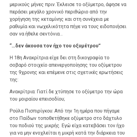
μερικούς μήνες πριν. Έκλεισε το οξύμετρο, άφησε να
περάσει μεγάλο χρονικό περιθώριο από την
χορήγηση της κεταμίνης και στη συνέχεια με
ραθυμία και νωχελικότητα πήγε να τους ειδοποιήσει
σαν να ήθελε σεντόνια…
“…δεν άκουσα τον ήχο του οξυμέτρου”
Η 18η Ανακρίτρια είχε δει στη δικογραφία το
σοβαρό στοιχείο απενεργοποίησης του οξύμετρου
της 9χρονης και επέμενε στις σχετικές ερωτήσεις
της:
Ανακρίτρια: Γιατί δε χτύπησε το οξύμετρο την ώρα
του μοιραίου επεισοδίου;
Ρούλα Πισπιρίγκου: Από την 1η ημέρα που πήγαμε
στο Παίδων τοποθετήθηκε οξύμετρο στο δάχτυλο
του ποδιού της μικρής. Εγώ είχα κατεβάσει τον ήχο
για να μην ενοχλείται η μικρή κατά την διάρκεια του