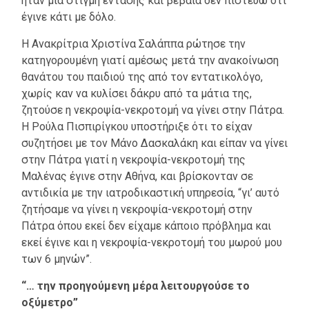
ήταν μια στιγμή έντασης και βέβαια δεν πιστεύω ότι
έγινε κάτι με δόλο.
Η Ανακρίτρια Χριστίνα Σαλάππα ρώτησε την
κατηγορουμένη γιατί αμέσως μετά την ανακοίνωση
θανάτου του παιδιού της από τον εντατικολόγο,
χωρίς καν να κυλίσει δάκρυ από τα μάτια της,
ζητούσε η νεκροψία-νεκροτομή να γίνει στην Πάτρα.
Η Ρούλα Πισπιρίγκου υποστήριξε ότι το είχαν
συζητήσει με τον Μάνο Δασκαλάκη και είπαν να γίνει
στην Πάτρα γιατί η νεκροψία-νεκροτομή της
Μαλένας έγινε στην Αθήνα, και βρίσκονταν σε
αντιδικία με την ιατροδικαστική υπηρεσία, “γι’ αυτό
ζητήσαμε να γίνει η νεκροψία-νεκροτομή στην
Πάτρα όπου εκεί δεν είχαμε κάποιο πρόβλημα και
εκεί έγινε και η νεκροψία-νεκροτομή του μωρού μου
των 6 μηνών”.
“… την προηγούμενη μέρα λειτουργούσε το
οξύμετρο”