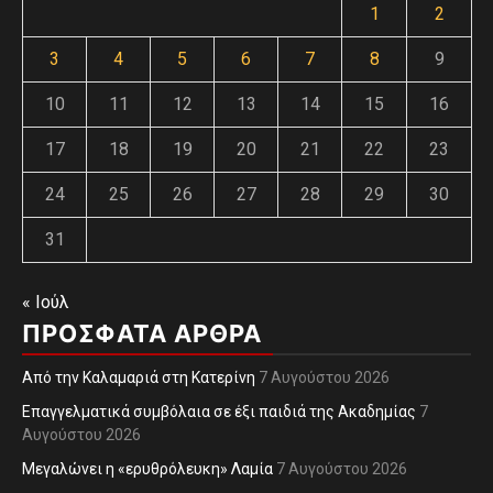
1
2
3
4
5
6
7
8
9
10
11
12
13
14
15
16
17
18
19
20
21
22
23
24
25
26
27
28
29
30
31
« Ιούλ
ΠΡΌΣΦΑΤΑ ΆΡΘΡΑ
Από την Καλαμαριά στη Κατερίνη
7 Αυγούστου 2026
Επαγγελματικά συμβόλαια σε έξι παιδιά της Ακαδημίας
7
Αυγούστου 2026
Μεγαλώνει η «ερυθρόλευκη» Λαμία
7 Αυγούστου 2026