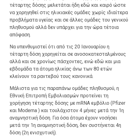
τέταρτης δόσης μελετάται ήδη εδώ και καιρό ώστε
να χορηγηθεί στις ηλικιακές ομάδες χωρίς ιδιαίτερα
προβλήματα υγείας και σε άλλες ομάδες του γενικού
πληθυσμού αλλά δεν υπάρχει για την ώρα τέτοια
απόφαση.
Να υπενθυμιστεί ότι από τις 20 Ιανουαρίου η
τέταρτη δόση χορηγείται σε ανοσοκατεσταλμένους
αλλά και σε χρονίως πάσχοντες, ενώ εδώ και μια
εβδομάδα τα άτομα ηλικίας άνω των 80 ετών
κλείνουν τα ραντεβού τους κανονικά.
Μάλιστα για τις παραπάνω ομάδες πληθυσμού, η
Εθνική Επιτροπή Εμβολιασμών προτείνει τη
χορήγηση τέταρτης δόσης με mRNA εμβόλιο (Pfizer
και Moderna ) και τουλάχιστον 4 μήνες μετά την 1η
αναμνηστική δόση. Για όσα άτομα έχουν νοσήσει
μετά την 1η αναμνηστική δόση, δεν συστήνεται 4η
δόση (2η ενισχυτική).