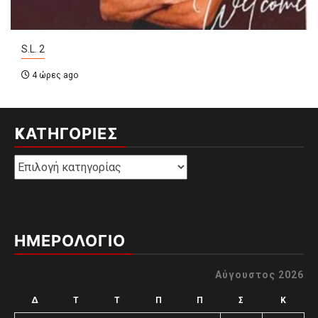
S.L. 2
4 ώρες ago
KΑΤΗΓΟΡΊΕΣ
Kατηγορίες
ΗΜΕΡΟΛΟΓΙΟ
Αύγουστος 2026
Δ
Τ
Τ
Π
Π
Σ
Κ