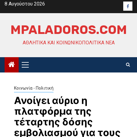
Skip
8 Αυγούστου 2026
Face
to
content
MPALADOROS.COM
ΑΘΛΗΤΙΚΆ ΚΑΙ ΚΟΙΝΩΝΙΚΟΠΟΛΙΤΙΚΆ ΝΈΑ
Primary
Menu
Κοινωνία - Πολιτική
Ανοίγει αύριο η
πλατφόρμα της
τέταρτης δόσης
εμβολιασμού για τους