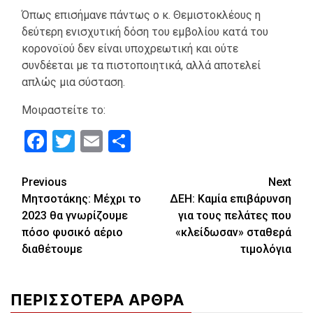
Όπως επισήμανε πάντως ο κ. Θεμιστοκλέους η
δεύτερη ενισχυτική δόση του εμβολίου κατά του
κορονοϊού δεν είναι υποχρεωτική και ούτε
συνδέεται με τα πιστοποιητικά, αλλά αποτελεί
απλώς μια σύσταση.
Μοιραστείτε το:
Facebook
Twitter
Email
Μοιραστείτε
Continue
Previous
Next
Μητσοτάκης: Μέχρι το
ΔΕΗ: Καμία επιβάρυνση
Reading
2023 θα γνωρίζουμε
για τους πελάτες που
πόσο φυσικό αέριο
«κλείδωσαν» σταθερά
διαθέτουμε
τιμολόγια
ΠΕΡΙΣΣΟΤΕΡΑ ΑΡΘΡΑ