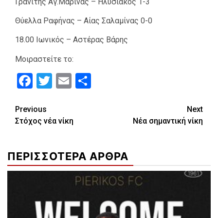
Γρανίτης Αγ.Μαρίνας – Ηλυσιακός 1-3
Θύελλα Ραφήνας – Αίας Σαλαμίνας 0-0
18.00 Ιωνικός – Αστέρας Βάρης
Μοιραστείτε το:
Facebook
Twitter
Email
Μοιραστείτε
Continue
Previous
Next
Στόχος νέα νίκη
Νέα σημαντική νίκη
Reading
ΠΕΡΙΣΣΟΤΕΡΑ ΑΡΘΡΑ