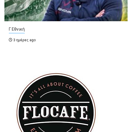
Γ Εθνική
3 ημέρες ago