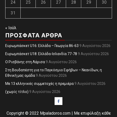
24
25
26
27
28
29
30
31
« Ιούλ
ΠΡΌΣΦΑΤΑ ΆΡΘΡΑ
Ευρωμπάσκετ U16: Ελλάδα – Γεωργία 86-63
9 Αυγούστου 2026
Ευρωμπάσκετ U18: Ελλάδα-Ισλανδία 77-78
9 Αυγούστου 2026
O Ρισβάνης στη Λάρισα
9 Αυγούστου 2026
Στη Βουδαπέστη για το Παγκόσμιο Εφήβων – Νεανίδων, η
Εθνική μας ομάδα
9 Αυγούστου 2026
Με 13 ελληνικές συμμετοχές η πρεμιέρα
9 Αυγούστου 2026
(χωρίς τίτλο)
9 Αυγούστου 2026
Facebook
Copyright © 2022 Mpaladoros.com | Με επιφύλαξη κάθε