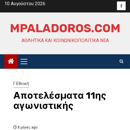
Skip
10 Αυγούστου 2026
Face
to
content
MPALADOROS.COM
ΑΘΛΗΤΙΚΆ ΚΑΙ ΚΟΙΝΩΝΙΚΟΠΟΛΙΤΙΚΆ ΝΈΑ
Primary
Menu
Γ Εθνική
Αποτελέσματα 11ης
αγωνιστικής
8 μήνες ago