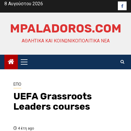
Skip
8 Αυγούστου 2026
Face
to
content
MPALADOROS.COM
ΑΘΛΗΤΙΚΆ ΚΑΙ ΚΟΙΝΩΝΙΚΟΠΟΛΙΤΙΚΆ ΝΈΑ
Primary
Menu
ΕΠΟ
UEFA Grassroots
Leaders courses
4 έτη ago