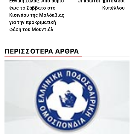
Εθνική Σάλας: Aπό αύριο
Οι πρώτοι ημιτελικοί
Reading
έως το Σάββατο στο
Κυπέλλου
Κισινάου της Μολδαβίας
για την προκριματική
φάση του Μουντιάλ
ΠΕΡΙΣΣΟΤΕΡΑ ΑΡΘΡΑ