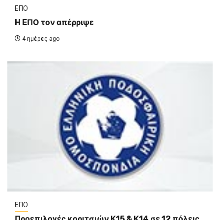
ΕΠΟ
H EΠΟ τον απέρριψε
4 ημέρες ago
ΕΠΟ
Προεπιλογές κοριτσιών Κ15 & Κ14 σε 12 πόλεις