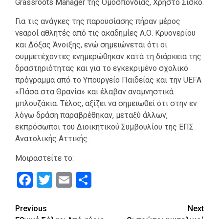
Grassroots Manager της Ομοσπονδίας, Χρήστο Σίσκο.
Για τις ανάγκες της παρουσίασης πήραν μέρος
νεαροί αθλητές από τις ακαδημίες Α.Ο. Κρυονερίου
και Δόξας Άνοιξης, ενώ σημειώνεται ότι οι
συμμετέχοντες ενημερώθηκαν κατά τη διάρκεια της
δραστηριότητας και για το εγκεκριμένο σχολικό
πρόγραμμα από το Υπουργείο Παιδείας και την UEFA
«Πάσα στα Θρανία» και έλαβαν αναμνηστικά
μπλουζάκια. Τέλος, αξίζει να σημειωθεί ότι στην εν
λόγω δράση παραβρέθηκαν, μεταξύ άλλων,
εκπρόσωποι του Διοικητικού Συμβουλίου της ΕΠΣ
Ανατολικής Αττικής.
Μοιραστείτε το:
Facebook
Twitter
Email
Μοιραστείτε
Continue
Previous
Next