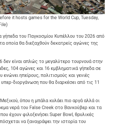
before it hosts games for the World Cup, Tuesday,
ile)
 στα γήπεδα του Παγκοσμίου Κυπέλλου του 2026 από
στα οποία θα διεξαχθούν δεκατρείς αγώνες της
 δεν είναι απλώς το μεγαλύτερο τουρνουά στην
άδες, 104 αγώνες και 16 εμβληματικά γήπεδα σε
ου ενώνει ηπείρους, πολιτισμούς και γενιές
υπερ-διοργάνωση που θα διαρκέσει από τις 11
εξικού, όπου η μπάλα κυλάει πιο αργά αλλά οι
ρεμα νερά του False Creek στο Βανκούβερ και τα
ου έχουν φιλοξενήσει Super Bowl, θρυλικές
υπόσχεται να ξαναγράψει την ιστορία του