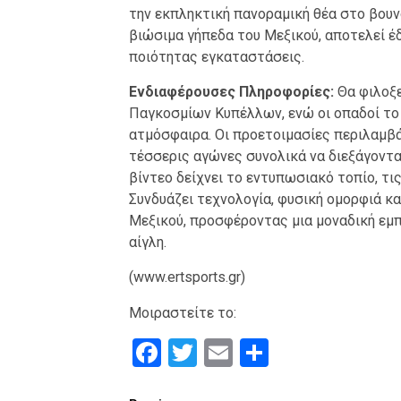
την εκπληκτική πανοραμική θέα στο βουνό
βιώσιμα γήπεδα του Μεξικού, αποτελεί έ
ποιότητας εγκαταστάσεις.
Ενδιαφέρουσες Πληροφορίες:
Θα φιλοξε
Παγκοσμίων Κυπέλλων, ενώ οι οπαδοί το 
ατμόσφαιρα. Οι προετοιμασίες περιλαμβά
τέσσερις αγώνες συνολικά να διεξάγονται 
βίντεο δείχνει το εντυπωσιακό τοπίο, τι
Συνδυάζει τεχνολογία, φυσική ομορφιά κ
Μεξικού, προσφέροντας μια μοναδική εμπ
αίγλη.
(www.ertsports.gr)
Μοιραστείτε το:
Facebook
Twitter
Email
Μοιραστε