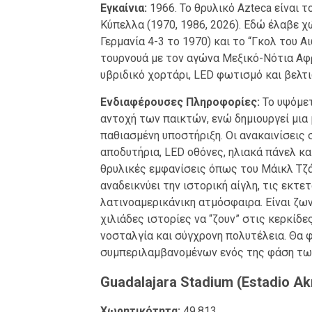
Εγκαίνια:
1966. Το θρυλικό Azteca είναι 
Κύπελλα (1970, 1986, 2026). Εδώ έλαβε χ
Γερμανία 4-3 το 1970) και το “Γκολ του Α
τουρνουά με τον αγώνα Μεξικό-Νότια Αφ
υβριδικό χορτάρι, LED φωτισμό και βελτ
Ενδιαφέρουσες Πληροφορίες:
Το υψόμετ
αντοχή των παικτών, ενώ δημιουργεί μια 
παθιασμένη υποστήριξη. Οι ανακαινίσεις 
αποδυτήρια, LED οθόνες, ηλιακά πάνελ κα
θρυλικές εμφανίσεις όπως του Μάικλ Τζά
αναδεικνύει την ιστορική αίγλη, τις εκτε
λατινοαμερικάνικη ατμόσφαιρα. Είναι ζω
χιλιάδες ιστορίες να “ζουν” στις κερκίδ
νοσταλγία και σύγχρονη πολυτέλεια. Θα 
συμπεριλαμβανομένων ενός της φάση των 
Guadalajara Stadium (Estadio A
Χωρητικότητα:
49.813