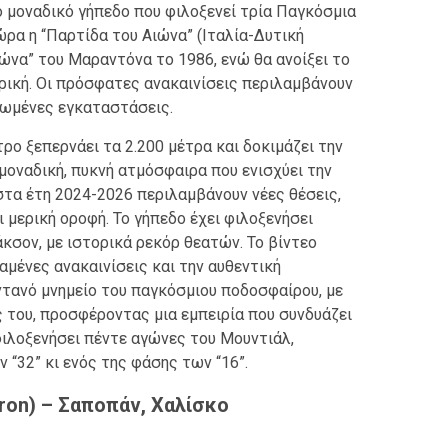
το μοναδικό γήπεδο που φιλοξενεί τρία Παγκόσμια
ώρα η “Παρτίδα του Αιώνα” (Ιταλία-Δυτική
ιώνα” του Μαραντόνα το 1986, ενώ θα ανοίξει το
ρική. Οι πρόσφατες ανακαινίσεις περιλαμβάνουν
ιωμένες εγκαταστάσεις.
ρο ξεπερνάει τα 2.200 μέτρα και δοκιμάζει την
μοναδική, πυκνή ατμόσφαιρα που ενισχύει την
στα έτη 2024-2026 περιλαμβάνουν νέες θέσεις,
ι μερική οροφή. Το γήπεδο έχει φιλοξενήσει
κσον, με ιστορικά ρεκόρ θεατών. Το βίντεο
ταμένες ανακαινίσεις και την αυθεντική
ντανό μνημείο του παγκόσμιου ποδοσφαίρου, με
ες του, προσφέροντας μια εμπειρία που συνδυάζει
φιλοξενήσει πέντε αγώνες του Μουντιάλ,
“32” κι ενός της φάσης των “16”.
kron) – Σαποπάν, Χαλίσκο