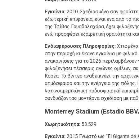
Εγκαίνια:
2010. Σχεδιασμένο σαν ηφαίστε
εξωτερική επιφάνεια, είναι ένα από τα π
της Τσίβας Γουαδαλαχάρα, έχει φιλοξενήσ
ενώ προσφέρει εξαιρετική ορατότητα και
Ενδιαφέρουσες Πληροφορίες:
Χτισμένο 
στην περιοχή κι έκανε εγκαίνια με φιλικό
ανακαινίσεις για το 2026 περιλαμβάνουν 
φιλοξενήσει τέσσερις αγώνες ομίλων, σ
Κορέα. Το βίντεο αναδεικνύει την αρχιτεκ
ατμόσφαιρα και την ενέργεια της πόλης. 
λατινοαμερικάνικη ποδοσφαιρική εμπειρία
συνδυάζοντας μοντέρνα σχεδίαση με παθ
Monterrey Stadium (Estadio BB
Χωρητικότητα:
53.529
Εγκαίνια:
2015 Γνωστό ως “El Gigante de A