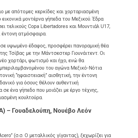
ιο με απότομες κερκίδες και χορταριασμένη
ιο εικονικά μοντέρνα γήπεδα του Μεξικού. Έδρα
ει τελικούς Copa Libertadores και Μουντιάλ U17,
 έντονη ατμόσφαιρα.
σε υψωμένο έδαφος, προσφέρει πανοραμική θέα
 της Τσίβας με την Μάντσεστερ Γιουνάιτεντ. Οι
νέο χορτάρι, φωτισμό και ήχο, ενώ θα
υμπεριλαμβανομένου του αγώνα Μεξικό-Νότια
τονική “ηφαιστειακή” αισθητική, την έντονη
Ιδανικό για όσους θέλουν αυθεντική
 σε ένα γήπεδο που μοιάζει με έργο τέχνης,
ιασμένη κουλτούρα.
VA) – Γουαδελούπη, Νουέβο Λεόν
cero” (σ.σ. Ο μεταλλικός γίγαντας), ξεχωρίζει για