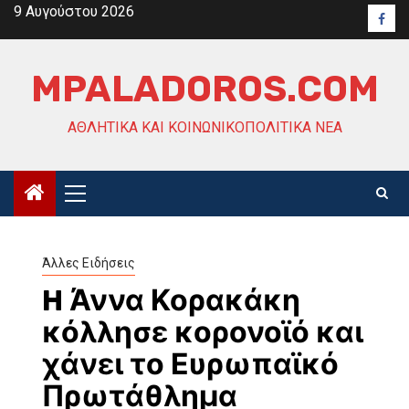
Skip
9 Αυγούστου 2026
Face
to
content
MPALADOROS.COM
ΑΘΛΗΤΙΚΆ ΚΑΙ ΚΟΙΝΩΝΙΚΟΠΟΛΙΤΙΚΆ ΝΈΑ
Primary
Menu
Άλλες Ειδήσεις
H Άννα Κορακάκη
κόλλησε κορονοϊό και
χάνει το Ευρωπαϊκό
Πρωτάθλημα