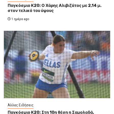
Παγκόσμιο Κ20: Ο Χάρης Αλιβιζάτος με 2,14 μ.
στον τελικό του ύψους
1 ημέρα ago
Άλλες Ειδήσεις
Παγκόσμιο Κ20: Στη 10η θέση η Σαμολαδά,