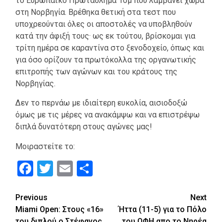
το Ευρωπαϊκό Πρωτάθλημα 10μ που λαμβάνει χώρα
στη Νορβηγία. Βρέθηκα θετική στα τεστ που
υποχρεούνται όλες οι αποστολές να υποβληθούν
κατά την άφιξή τους· ως εκ τούτου, βρίσκομαι για
τρίτη ημέρα σε καραντίνα στο ξενοδοχείο, όπως και
για όσο ορίζουν τα πρωτόκολλα της οργανωτικής
επιτροπής των αγώνων και του κράτους της
Νορβηγίας.
Δεν το περνάω με ιδιαίτερη ευκολία, αισιοδοξώ
όμως με τις μέρες να ανακάμψω και να επιστρέψω
διπλά δυνατότερη στους αγώνες μας!
Μοιραστείτε το:
Facebook
Twitter
Email
Μοιραστείτε
Continue
Previous
Next
Miami Open: Στους «16»
Ήττα (11-5) για το Πόλο
Reading
του διπλού ο Στέφανος
του ΟΦΗ απο το Νηρέα