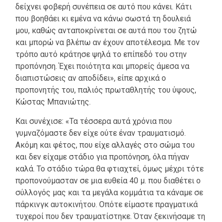
δείχνει φοβερή συνέπεια σε αυτό που κάνει. Κάτι
που βοηθάει κι εμένα να κάνω σωστά τη δουλειά
μου, καθώς ανταποκρίνεται σε αυτά που του ζητώ
και μπορώ να βλέπω αν έχουν αποτέλεσμα. Με τον
τρόπο αυτό κράτησε ψηλά το επίπεδό του στην
προπόνηση. Έχει ποιότητα και μπορείς άμεσα να
διαπιστώσεις αν αποδίδει», είπε αρχικά ο
προπονητής του, παλιός πρωταθλητής του ύψους,
Κώστας Μπανιώτης.
Και συνέχισε: «Τα τέσσερα αυτά χρόνια που
γυμναζόμαστε δεν είχε ούτε έναν τραυματισμό.
Ακόμη και φέτος, που είχε αλλαγές στο σώμα του
και δεν είχαμε στάδιο για προπόνηση, όλα πήγαν
καλά. Το στάδιο τώρα θα φτιαχτεί, όμως μέχρι τότε
προπονούμασταν σε μια ευθεία 40 μ. που διαθέτει ο
σύλλογός μας και τα μεγάλα κομμάτια τα κάναμε σε
πάρκινγκ αυτοκινήτου. Οπότε είμαστε πραγματικά
τυχεροί που δεν τραυματίστηκε. Όταν ξεκινήσαμε τη