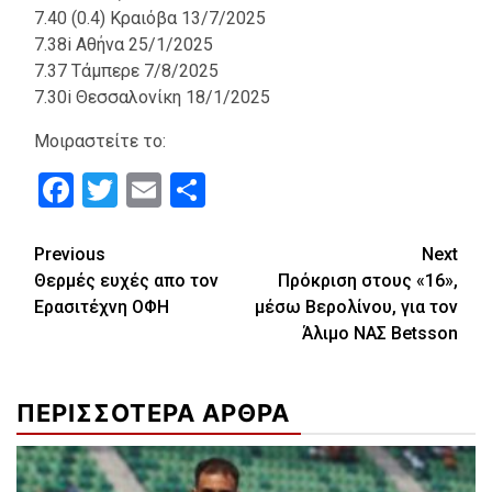
7.40 (0.4) Κραιόβα 13/7/2025
7.38i Αθήνα 25/1/2025
7.37 Τάμπερε 7/8/2025
7.30i Θεσσαλονίκη 18/1/2025
Μοιραστείτε το:
Facebook
Twitter
Email
Μοιραστείτε
Continue
Previous
Next
Θερμές ευχές απο τον
Πρόκριση στους «16»,
Reading
Ερασιτέχνη ΟΦΗ
μέσω Βερολίνου, για τον
Άλιμο ΝΑΣ Betsson
ΠΕΡΙΣΣΟΤΕΡΑ ΑΡΘΡΑ