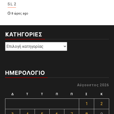
S.L. 2
8 ώρες ago
KΑΤΗΓΟΡΊΕΣ
Kατηγορίες
ΗΜΕΡΟΛΟΓΙΟ
Αύγουστος 2026
Δ
Τ
Τ
Π
Π
Σ
Κ
1
2