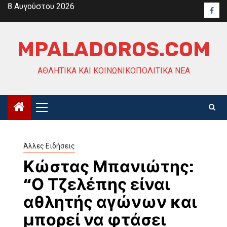
Skip
8 Αυγούστου 2026
Face
to
content
MPALADOROS.COM
ΑΘΛΗΤΙΚΆ ΚΑΙ ΚΟΙΝΩΝΙΚΟΠΟΛΙΤΙΚΆ ΝΈΑ
Primary
Menu
Άλλες Ειδήσεις
Κώστας Μπανιώτης:
“Ο Τζελέπης είναι
αθλητής αγώνων και
μπορεί να φτάσει